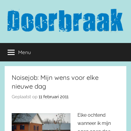
Naar
de
inhoud
springen
Doorbraak.eu
Menu
Noisejob: Mijn wens voor elke
nieuwe dag
Geplaatst op
11 februari 2011
Elke ochtend
wanneer ik mijn