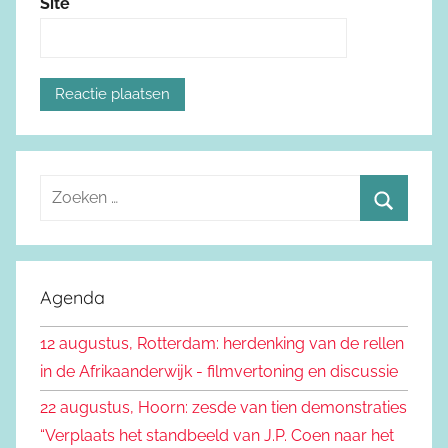
Site
Z
o
Z
e
o
k
e
Agenda
e
k
n
12 augustus, Rotterdam: herdenking van de rellen
e
n
in de Afrikaanderwijk - filmvertoning en discussie
n
a
22 augustus, Hoorn: zesde van tien demonstraties
a
“Verplaats het standbeeld van J.P. Coen naar het
r