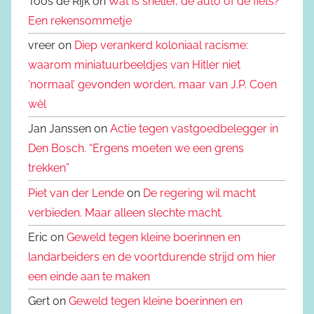
Toos de Rijk on
Wat is sneller, de auto of de fiets?
Een rekensommetje
vreer on
Diep verankerd koloniaal racisme:
waarom miniatuurbeeldjes van Hitler niet
‘normaal’ gevonden worden, maar van J.P. Coen
wèl
Jan Janssen on
Actie tegen vastgoedbelegger in
Den Bosch. “Ergens moeten we een grens
trekken”
Piet van der Lende
on
De regering wil macht
verbieden. Maar alleen slechte macht.
Eric on
Geweld tegen kleine boerinnen en
landarbeiders en de voortdurende strijd om hier
een einde aan te maken
Gert on
Geweld tegen kleine boerinnen en