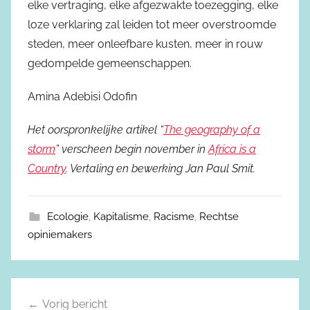
elke vertraging, elke afgezwakte toezegging, elke
loze verklaring zal leiden tot meer overstroomde
steden, meer onleefbare kusten, meer in rouw
gedompelde gemeenschappen.
Amina Adebisi Odofin
Het oorspronkelijke artikel “
The geography of a
storm
” verscheen begin november in
Africa is a
Country
. Vertaling en bewerking Jan Paul Smit.
Ecologie
,
Kapitalisme
,
Racisme
,
Rechtse
opiniemakers
Vorig bericht
Berichtnavigatie