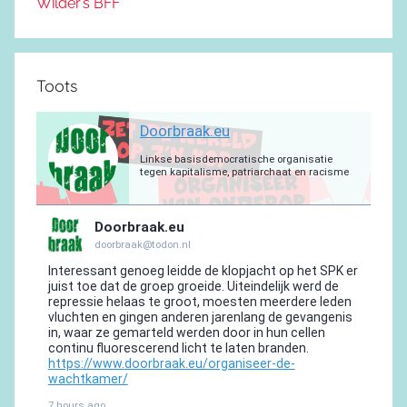
Wilder’s BFF
Toots