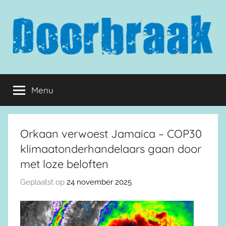
Naar
de
inhoud
springen
Doorbraak.eu
Menu
Orkaan verwoest Jamaica – COP30
klimaatonderhandelaars gaan door
met loze beloften
Geplaatst op
24 november 2025