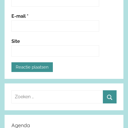
E-mail
*
Site
Z
o
Z
e
o
k
e
Agenda
e