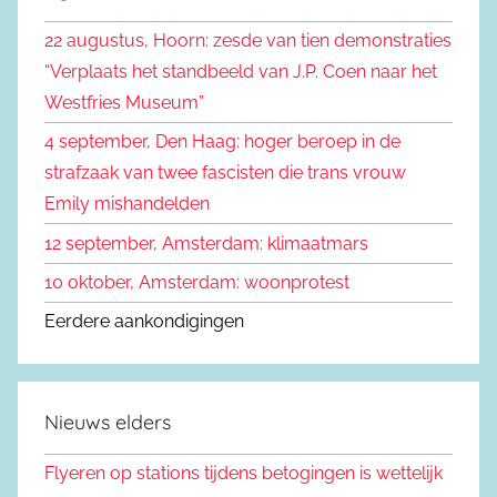
k
n
22 augustus, Hoorn: zesde van tien demonstraties
e
n
“Verplaats het standbeeld van J.P. Coen naar het
n
a
Westfries Museum”
a
4 september, Den Haag: hoger beroep in de
r
strafzaak van twee fascisten die trans vrouw
:
Emily mishandelden
12 september, Amsterdam: klimaatmars
10 oktober, Amsterdam: woonprotest
Eerdere aankondigingen
Nieuws elders
Flyeren op stations tijdens betogingen is wettelijk