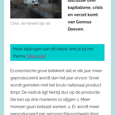
discussie over
kapitalisme, crisis
en verzet komt
van Gonnus
Crisis: de handel ligt stil.
Doeven.
Meer bijdragen aan dit debat vind je bij het
thema
“Discussie”
.
Economische groei betekent dat er elk jaar meer
geproduceerd wordt dan het jaar ervoor. Groei
wordt gemeten met het bruto nationaal product
(bnp). De nadruk ligt hierbij dus op de productie.
Die kan op drie manieren (1) stijgen: 1. Meer
mensen gaan betaald werken. 2. Er wordt meer
geproduceerd per persoon (bijvoorbeeld door