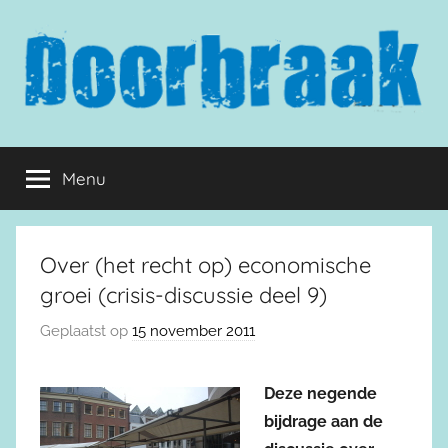
Naar
de
inhoud
springen
Doorbraak.eu
Menu
Over (het recht op) economische
groei (crisis-discussie deel 9)
Geplaatst op
15 november 2011
Deze negende
bijdrage aan de