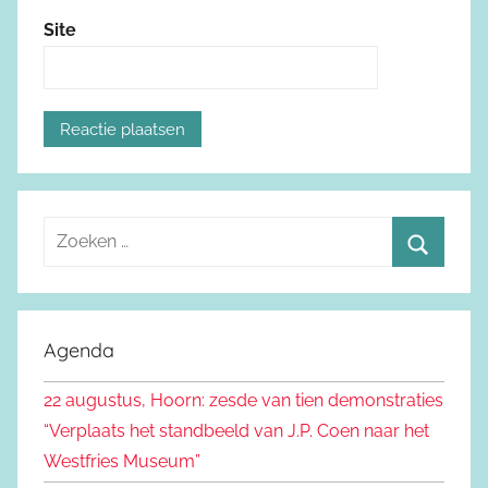
Site
Z
o
Z
e
o
k
e
Agenda
e
k
n
22 augustus, Hoorn: zesde van tien demonstraties
e
n
“Verplaats het standbeeld van J.P. Coen naar het
n
a
Westfries Museum”
a