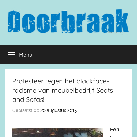
Naar
de
inhoud
springen
Doorbraak.eu
Menu
Protesteer tegen het blackface-
racisme van meubelbedrijf Seats
and Sofas!
Geplaatst op
20 augustus 2015
Een