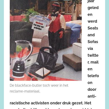
jaar
geled
en
werd
Seats
and
Sofas
via
twitte
r, mail
en
telefo
on
De blackface-butler toch weer in het
door
reclame-materiaal.
anti-
racistische activisten onder druk gezet. Het