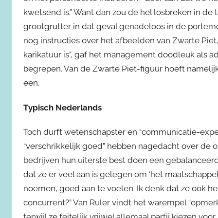
kwetsend is.” Want dan zou de hel losbreken in de t
grootgrutter in dat geval genadeloos in de portem
nog instructies over het afbeelden van Zwarte Piet,
karikatuur is”, gaf het management doodleuk als ad
begrepen. Van de Zwarte Piet-figuur hoeft namelijk
een.
Typisch Nederlands
Toch durft wetenschapster en “communicatie-expe
“verschrikkelijk goed” hebben nagedacht over de om
bedrijven hun uiterste best doen een gebalanceerd 
dat ze er veel aan is gelegen om ‘het maatschappe
noemen, goed aan te voelen. Ik denk dat ze ook heel
concurrent?” Van Ruler vindt het warempel “opmerke
terwijl ze feitelijk vrijwel allemaal partij kiezen 