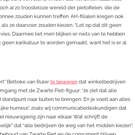
och al zo troosteloze wereld der pietofielen, die de
onnee zouden kunnen treffen. AH-filialen kregen ook
 als ze daarvoor zouden kiezen. “Let op dat dit geen
vies. Daarmee liet men blijken er niets van te hebben
 geen karikatuur te worden gemaakt, want het is er al
rt” Betteke van Ruler
te beweren
dat winkelbedrijven
gang met de Zwarte Piet-figuur: “Je ziet dat alle
standpunt naar buiten te brengen. En je voelt aan alles
lijke humeur’, zoals wij communicatiedeskundigen dat
 nieuwsgierig zijn naar elkaar. Wat schrijft de
lijk” dat “alle bedrijven de weg van het midden kiezen”,
voor behoud van Zwarte Piet en de consument blijven