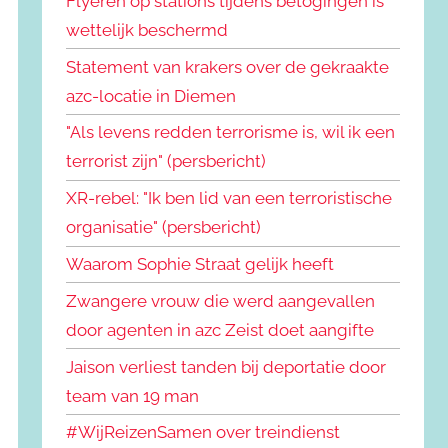
Flyeren op stations tijdens betogingen is
wettelijk beschermd
Statement van krakers over de gekraakte
azc-locatie in Diemen
"Als levens redden terrorisme is, wil ik een
terrorist zijn" (persbericht)
XR-rebel: "Ik ben lid van een terroristische
organisatie" (persbericht)
Waarom Sophie Straat gelijk heeft
Zwangere vrouw die werd aangevallen
door agenten in azc Zeist doet aangifte
Jaison verliest tanden bij deportatie door
team van 19 man
#WijReizenSamen over treindienst