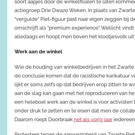
soort aapjes door de winkelfilialen te laten klimm
actiegroep Drie Dwaze Weken. In plaats van Zwarte 
“vergulde” Piet-figuur past naar eigen zeggen bij d
omschrijft als “premium experience”. Wellicht vindt 
alledaags en hoopt men boven het klootjesvolk uit 
Werk aan de winkel
Wie de houding van winkelbedrijven in het Zwarte P
de conclusie komen dat de racistische karikatuur v
lijkt er soms zelfs op dat bedrijven erop zitten 
aan de slag kan gaan met het reproduceren van het
een heleboel werk aan de winkel is voor activisten
onder druk te zetten en te eisen dat men de collabo
Daarom roept Doorbraak
net als vorig jaar
iedereen 
Protesteer tegen de aanwezigheid van Zwarte Piet-