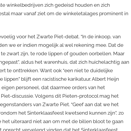
ste winkelbedrijven zich gedeisd houden en zich
eestal maar vanaf ziet om de winkeletalages prominent in
oelig voor het Zwarte Piet-debat. “In de inkoop, van
en we er indien mogelijk al wel rekening mee. Dat de
 te zwart zijn, te rode lippen of gouden oorbellen. Maar
ngepast”, aldus het warenhuis, dat zich huichelachtig aan
t te onttrekken. Want ook “een niet te duidelijke
 lippen” blijft een racistische karikatuur. Albert Heijn
eigen personeel, dat daarmee orders van het
et-discussie. Volgens dit Pieten-protocol mag het
tegenstanders van Zwarte Piet. “Geef aan dat we het
rondom het Sinterklaasfeest kwetsend kunnen zijn”, zo
de het uiteraard niet aan om met de billen bloot te gaan
et oprecht vervelend vinden dat het Sinterklaasfeest