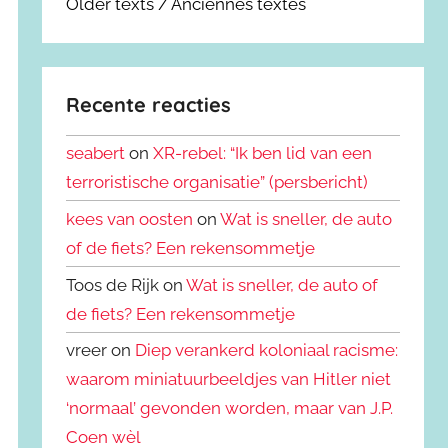
Older texts / Anciennes textes
Recente reacties
seabert
on
XR-rebel: “Ik ben lid van een
terroristische organisatie” (persbericht)
kees van oosten
on
Wat is sneller, de auto
of de fiets? Een rekensommetje
Toos de Rijk on
Wat is sneller, de auto of
de fiets? Een rekensommetje
vreer on
Diep verankerd koloniaal racisme:
waarom miniatuurbeeldjes van Hitler niet
‘normaal’ gevonden worden, maar van J.P.
Coen wèl