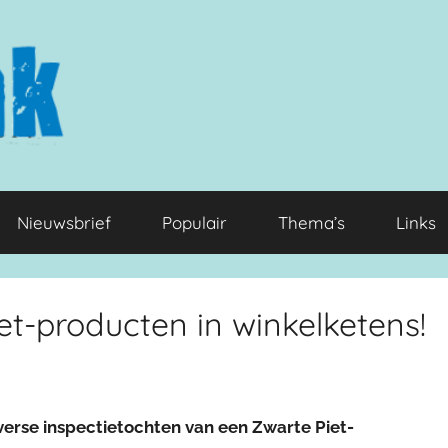
Nieuwsbrief
Populair
Thema’s
Links
et-producten in winkelketens!
iverse inspectietochten van een Zwarte Piet-