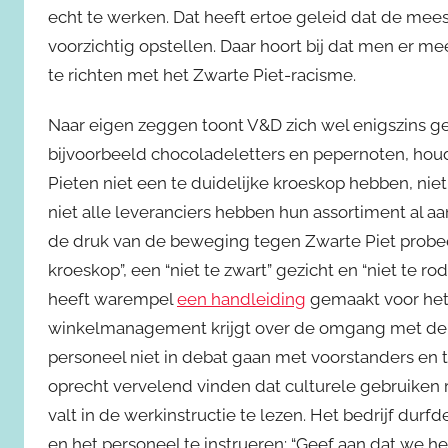
echt te werken. Dat heeft ertoe geleid dat de mee
voorzichtig opstellen. Daar hoort bij dat men er m
te richten met het Zwarte Piet-racisme.
Naar eigen zeggen toont V&D zich wel enigszins gev
bijvoorbeeld chocoladeletters en pepernoten, houd
Pieten niet een te duidelijke kroeskop hebben, niet
niet alle leveranciers hebben hun assortiment al aa
de druk van de beweging tegen Zwarte Piet probeer
kroeskop”, een “niet te zwart” gezicht en “niet te rode
heeft warempel
een handleiding
gemaakt voor het 
winkelmanagement krijgt over de omgang met de Pi
personeel niet in debat gaan met voorstanders en 
oprecht vervelend vinden dat culturele gebruiken 
valt in de werkinstructie te lezen. Het bedrijf durf
en het personeel te instrueren: “Geef aan dat we h