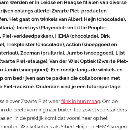
eam werden er in Leidse en Haagse filialen van diverse
rijven onlangs allerlei Zwarte Piet-producten
en. Het gaat om winkels van Albert Heijn (chocolade),
llaria), Intertoys (Playmobil- en Little People-
, Piet-verkleedpakken), HEMA (chocolade), Dirk
e), Trekpleister (chocolade), Action (snoepgoed en
eriaal), Zeeman (prullaria), Jumbo (snoepgoed), Lijst
warte Piet-etalage), Van der Wiel Optiek (Zwarte Piet-
en Jamin (snoepgoed). Een rondje langs de winkels en
p om bedrijven aan te pakken die collaboreren met
e Piet-racisme. Onderaan vind je een fotoreportage.
ussie over Zwarte Piet weer
flink in hun maag
. Om de
in de beeldvorming naar buiten toe zowel voorstanders
aaien. In de praktijk komt dat vooral neer op het
sumenten. Winkelketens als Albert Heijn en HEMA kregen