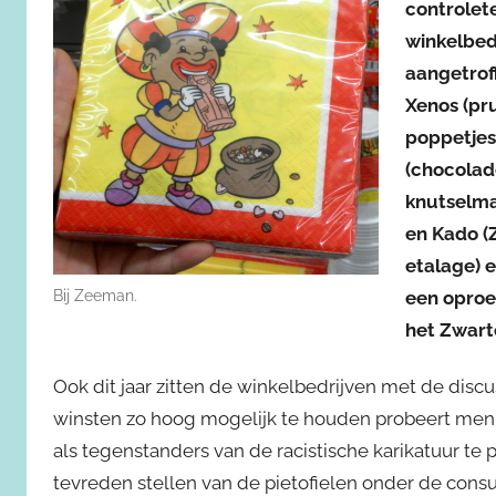
controlet
winkelbed
aangetroff
Xenos (pru
poppetjes
(chocolad
knutselmat
en Kado (Z
etalage) 
Bij Zeeman.
een oproe
het Zwart
Ook dit jaar zitten de winkelbedrijven met de disc
winsten zo hoog mogelijk te houden probeert men 
als tegenstanders van de racistische karikatuur te p
tevreden stellen van de pietofielen onder de con