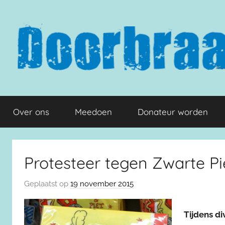
Naar
de
inhoud
springen
Doorbraak.eu
Over ons
Meedoen
Donateur worden
Protesteer tegen Zwarte Pi
Geplaatst op
19 november 2015
Tijdens d