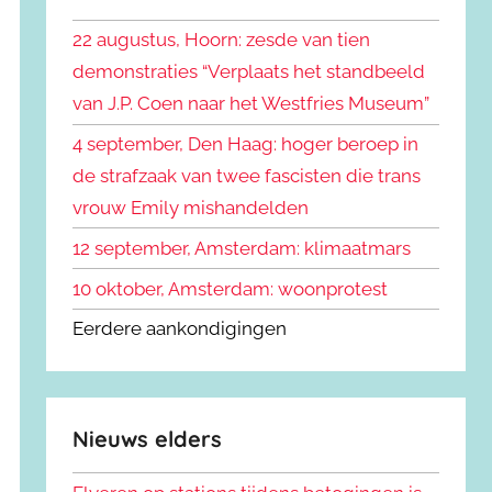
k
n
e
22 augustus, Hoorn: zesde van tien
n
n
demonstraties “Verplaats het standbeeld
a
van J.P. Coen naar het Westfries Museum”
a
r
4 september, Den Haag: hoger beroep in
:
de strafzaak van twee fascisten die trans
vrouw Emily mishandelden
12 september, Amsterdam: klimaatmars
10 oktober, Amsterdam: woonprotest
Eerdere aankondigingen
Nieuws elders