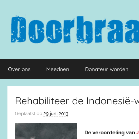
Naar
de
inhoud
springen
Doorbraak.eu
Over ons
Meedoen
Donateur worden
Rehabiliteer de Indonesië-
Geplaatst op
29 juni 2013
De veroordeling van
J