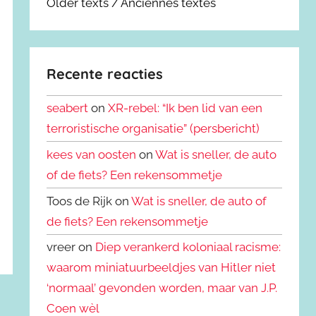
Older texts / Anciennes textes
Recente reacties
seabert
on
XR-rebel: “Ik ben lid van een
terroristische organisatie” (persbericht)
kees van oosten
on
Wat is sneller, de auto
of de fiets? Een rekensommetje
Toos de Rijk on
Wat is sneller, de auto of
de fiets? Een rekensommetje
vreer on
Diep verankerd koloniaal racisme:
waarom miniatuurbeeldjes van Hitler niet
‘normaal’ gevonden worden, maar van J.P.
Coen wèl