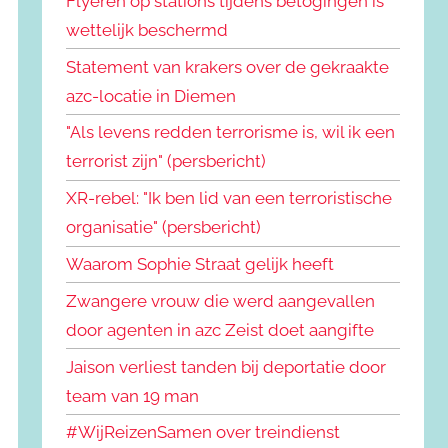
Flyeren op stations tijdens betogingen is
wettelijk beschermd
Statement van krakers over de gekraakte
azc-locatie in Diemen
"Als levens redden terrorisme is, wil ik een
terrorist zijn" (persbericht)
XR-rebel: "Ik ben lid van een terroristische
organisatie" (persbericht)
Waarom Sophie Straat gelijk heeft
Zwangere vrouw die werd aangevallen
door agenten in azc Zeist doet aangifte
Jaison verliest tanden bij deportatie door
team van 19 man
#WijReizenSamen over treindienst