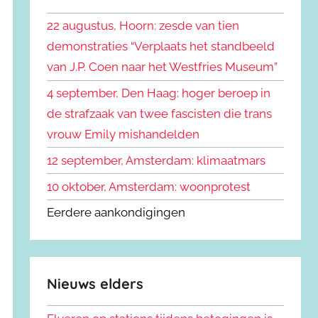
k
n
e
22 augustus, Hoorn: zesde van tien
n
n
demonstraties “Verplaats het standbeeld
a
van J.P. Coen naar het Westfries Museum”
a
r
4 september, Den Haag: hoger beroep in
:
de strafzaak van twee fascisten die trans
vrouw Emily mishandelden
12 september, Amsterdam: klimaatmars
10 oktober, Amsterdam: woonprotest
Eerdere aankondigingen
Nieuws elders