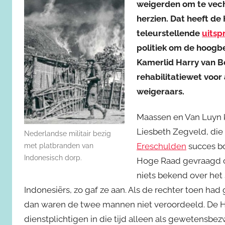
weigerden om te vecht
herzien. Dat heeft de
teleurstellende
uitsp
politiek om de hoogb
Kamerlid Harry van
rehabilitatiewet voor
weigeraars.
Maassen en Van Luyn kr
Liesbeth Zegveld, di
Nederlandse militair bezig
Ereschulden
succes b
met platbranden van
Indonesisch dorp.
Hoge Raad gevraagd om
niets bekend over het
Indonesiërs, zo gaf ze aan. Als de rechter toen had
dan waren de twee mannen niet veroordeeld. De Hog
dienstplichtigen in die tijd alleen als gewetensbez