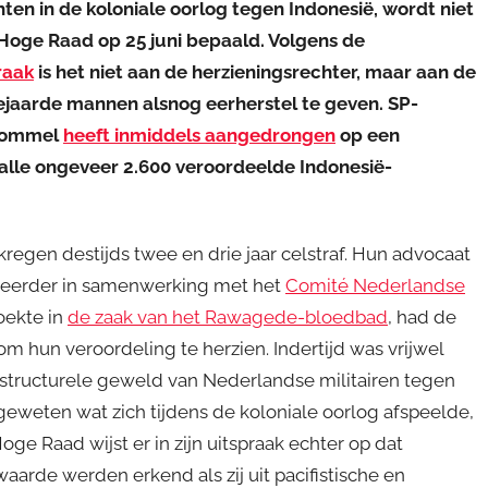
en in de koloniale oorlog tegen Indonesië, wordt niet
 Hoge Raad op 25 juni bepaald. Volgens de
raak
is het niet aan de herzieningsrechter, maar aan de
ejaarde mannen alsnog eerherstel te geven. SP-
 Bommel
heeft inmiddels aangedrongen
op een
 alle ongeveer 2.600 veroordeelde Indonesië-
egen destijds twee en drie jaar celstraf. Hun advocaat
e eerder in samenwerking met het
Comité Nederlandse
oekte in
de zaak van het Rawagede-bloedbad
, had de
 hun veroordeling te herzien. Indertijd was vrijwel
 structurele geweld van Nederlandse militairen tegen
 geweten wat zich tijdens de koloniale oorlog afspeelde,
e Raad wijst er in zijn uitspraak echter op dat
waarde werden erkend als zij uit pacifistische en