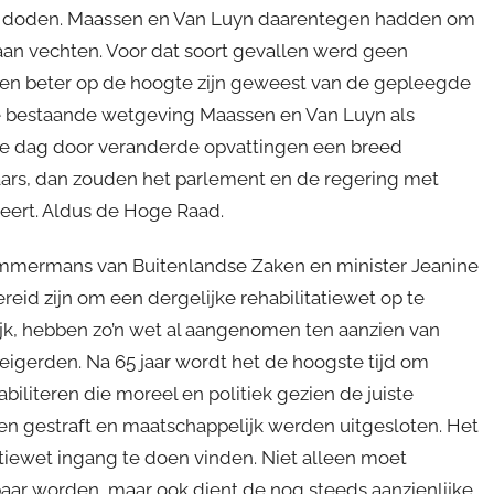
n doden. Maassen en Van Luyn daarentegen hadden om
aan vechten. Voor dat soort gevallen werd geen
toen beter op de hoogte zijn geweest van de gepleegde
e bestaande wetgeving Maassen en Van Luyn als
de dag door veranderde opvattingen een breed
aars, dan zouden het parlement en de regering met
eert. Aldus de Hoge Raad.
immermans van Buitenlandse Zaken en minister Jeanine
eid zijn om een dergelijke rehabilitatiewet op te
ijk, hebben zo’n wet al aangenomen ten aanzien van
eigerden. Na 65 jaar wordt het de hoogste tijd om
iliteren die moreel en politiek gezien de juiste
en gestraft en maatschappelijk werden uitgesloten. Het
atiewet ingang te doen vinden. Niet alleen moet
aar worden, maar ook dient de nog steeds aanzienlijke