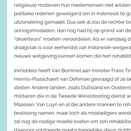
religieuze motieven hun medemensen niet wilde
politieke redenen geweigerd om in Indonesië te g
uitzondering gemaakt. Dus ook al zou de rechter 
oorlogsmisdaden, dan nog had hij op grond van d
“deserteurs” moeten veroordelen. Als er vandaag 
draagvlak is voor eerherstel van Indonesië-weiger
nieuwe wetgeving kunnen komen die hen rehabilit
Inmiddels heeft Van Bommel aan minister Frans T
Hennis-Plasschaert van Defensie gevraagd of ze ber
stellen. Andere landen, zoals Duitsland en Oostenr
militairen die in de Tweede Wereldoorlog dienst w
Maassen, Van Luyn en al die andere mannen te rehab
beslissing namen, maar toch als misdadigers werd
zal nog de nodige moeite kosten om zo’n rehabilit
daarvoor voldoende maatschappelijke steun zichtb