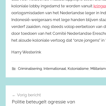
koloniale lobby ingedamd te worden vanuit
kringe
oorlogsmisdaden van het Nederlandse leger in Indo
Indonesië-weigeraars met lege handen blijven staan
verderf zaaiden, nog steeds volop eerbetoon van d
door toedoen van het Comité Nederlandse Ereschu
het aloude koloniale vertoog dat “onze jongens” in
Harry Westerink
Criminalisering
,
Internationaal
,
Kolonialisme
,
Militaris
Berichtnavigatie
Vorig bericht
Politie beteugelt agressie van