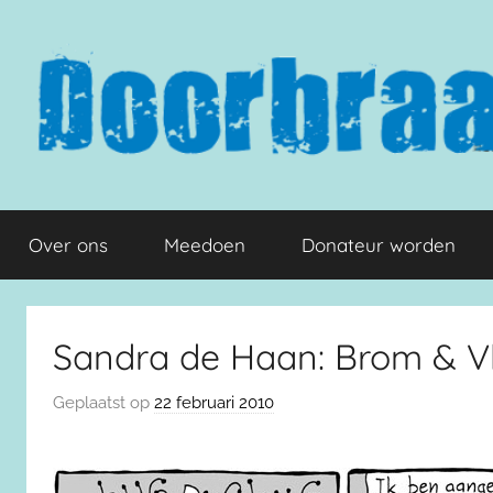
Naar
de
inhoud
springen
Doorbraak.eu
Over ons
Meedoen
Donateur worden
Sandra de Haan: Brom & Vli
Geplaatst op
22 februari 2010