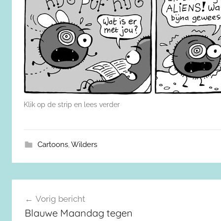
Klik op de strip en lees verder
Cartoons
,
Wilders
Berichtnavigatie
Vorig bericht
Blauwe Maandag tegen