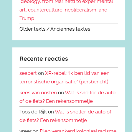
ideology, from Marinetti to experimental
art, counterculture, neoliberalism, and
Trump
Older texts / Anciennes textes
Recente reacties
seabert
on
XR-rebel: “Ik ben lid van een
terroristische organisatie” (persbericht)
kees van oosten
on
Wat is sneller, de auto
of de fiets? Een rekensommetje
Toos de Rijk on
Wat is sneller, de auto of
de fiets? Een rekensommetje
vreer on
Diep verankerd koloniaal racisme: