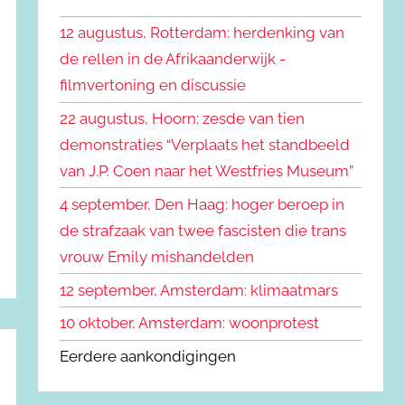
k
n
e
12 augustus, Rotterdam: herdenking van
n
n
de rellen in de Afrikaanderwijk -
a
filmvertoning en discussie
a
r
22 augustus, Hoorn: zesde van tien
:
demonstraties “Verplaats het standbeeld
van J.P. Coen naar het Westfries Museum”
4 september, Den Haag: hoger beroep in
de strafzaak van twee fascisten die trans
vrouw Emily mishandelden
12 september, Amsterdam: klimaatmars
10 oktober, Amsterdam: woonprotest
Eerdere aankondigingen