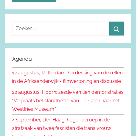
Z
o
Z
e
o
k
e
Agenda
e
k
n
12 augustus, Rotterdam: herdenking van de rellen
e
n
in de Afrikaanderwijk - filmvertoning en discussie
n
a
22 augustus, Hoorn: zesde van tien demonstraties
a
“Verplaats het standbeeld van J.P. Coen naar het
r
Westfries Museum”
:
4 september, Den Haag: hoger beroep in de
strafzaak van twee fascisten die trans vrouw