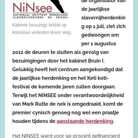
de organisator van
de jaarlijkse
slavernijherdenkin
Kabinet bezuinigt kritiek op
g op 1 juli, ziet zich
koloniaal verleden liever weg.
gedwongen om
per 1 augustus
2012 de deuren te sluiten als gevolg van
bezuinigingen door het kabinet Bruin I.
Gelukkig heeft het centrum aangekondigd dat
de jaarlijkse herdenking en het Keti koti-
festival de komende jaren zullen doorgaan.
Terwijl het NINSEE onder verantwoordelijkheid
van Mark Rutte de nek is omgedraaid, komt de
premier cynisch genoeg nog wel een praatje
houden tijdens de
aanstaande herdenking
.
Het NINSEE werd voor 90 procent gefinancierd