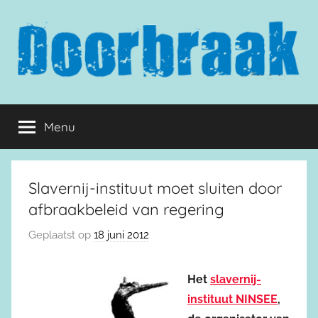
Naar
de
inhoud
springen
Doorbraak.eu
Menu
Slavernij-instituut moet sluiten door
afbraakbeleid van regering
Geplaatst op
18 juni 2012
Het
slavernij-
instituut NINSEE
,