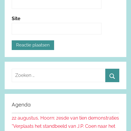
Site
Z
o
Z
e
o
k
e
Agenda
e
k
n
22 augustus, Hoorn: zesde van tien demonstraties
e
n
“Verplaats het standbeeld van J.P. Coen naar het
n
a