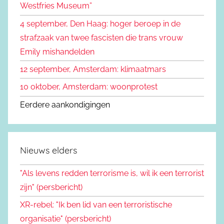
Westfries Museum”
a
4 september, Den Haag: hoger beroep in de
r
strafzaak van twee fascisten die trans vrouw
:
Emily mishandelden
12 september, Amsterdam: klimaatmars
10 oktober, Amsterdam: woonprotest
Eerdere aankondigingen
Nieuws elders
"Als levens redden terrorisme is, wil ik een terrorist
zijn" (persbericht)
XR-rebel: "Ik ben lid van een terroristische
organisatie" (persbericht)