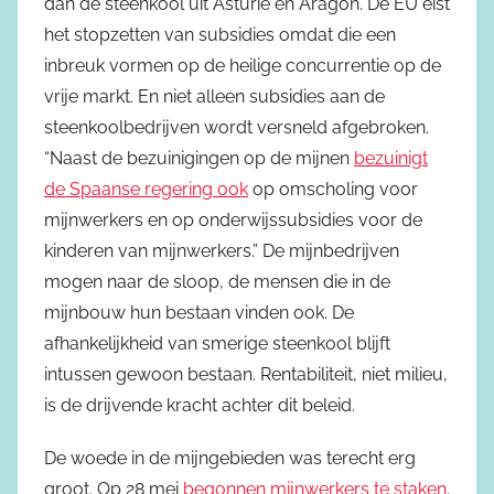
dan de steenkool uit Asturië en Aragon. De EU eist
het stopzetten van subsidies omdat die een
inbreuk vormen op de heilige concurrentie op de
vrije markt. En niet alleen subsidies aan de
steenkoolbedrijven wordt versneld afgebroken.
“Naast de bezuinigingen op de mijnen
bezuinigt
de Spaanse regering ook
op omscholing voor
mijnwerkers en op onderwijssubsidies voor de
kinderen van mijnwerkers.” De mijnbedrijven
mogen naar de sloop, de mensen die in de
mijnbouw hun bestaan vinden ook. De
afhankelijkheid van smerige steenkool blijft
intussen gewoon bestaan. Rentabiliteit, niet milieu,
is de drijvende kracht achter dit beleid.
De woede in de mijngebieden was terecht erg
groot. Op 28 mei
begonnen mijnwerkers te staken
.