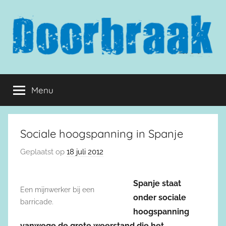
Naar
de
inhoud
springen
Doorbraak.eu
Menu
Sociale hoogspanning in Spanje
Geplaatst op
18 juli 2012
Spanje staat
Een mijnwerker bij een
onder sociale
barricade.
hoogspanning
vanwege de grote weerstand die het