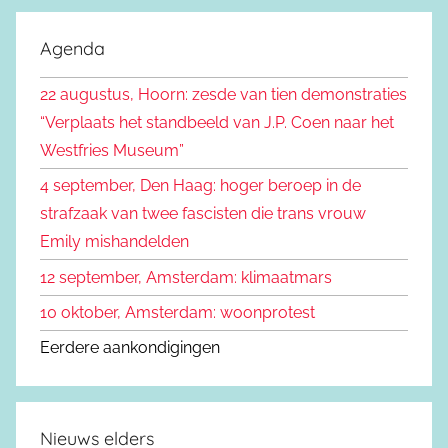
o
k
e
Agenda
e
k
n
22 augustus, Hoorn: zesde van tien demonstraties
e
n
“Verplaats het standbeeld van J.P. Coen naar het
n
a
Westfries Museum”
a
4 september, Den Haag: hoger beroep in de
r
strafzaak van twee fascisten die trans vrouw
:
Emily mishandelden
12 september, Amsterdam: klimaatmars
10 oktober, Amsterdam: woonprotest
Eerdere aankondigingen
Nieuws elders