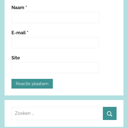
Naam
*
E-mail
*
Site
Z
o
Z
e