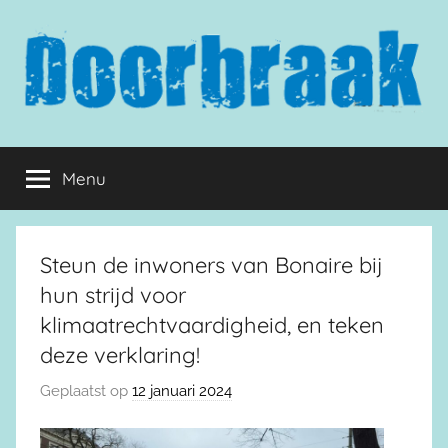
Naar
de
inhoud
springen
Doorbraak.eu
Menu
Steun de inwoners van Bonaire bij
hun strijd voor
klimaatrechtvaardigheid, en teken
deze verklaring!
Geplaatst op
12 januari 2024