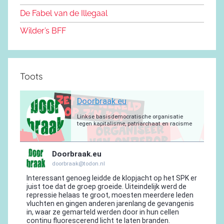
o
m
De Fabel van de Illegaal
k
Wilder’s BFF
Toots