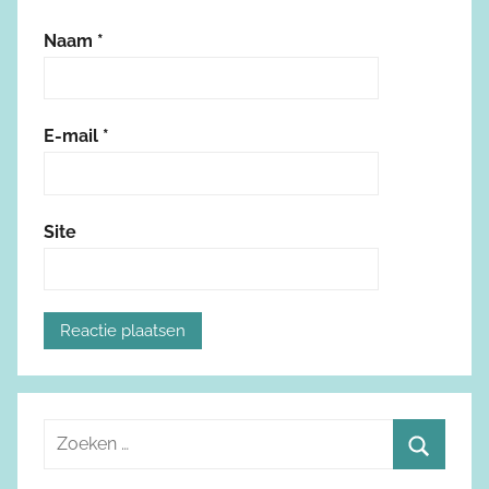
Naam
*
E-mail
*
Site
Z
o
Z