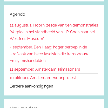
e
o
k
e
Agenda
e
k
n
22 augustus, Hoorn: zesde van tien demonstraties
e
n
“Verplaats het standbeeld van J.P. Coen naar het
n
a
Westfries Museum”
a
4 september, Den Haag: hoger beroep in de
r
strafzaak van twee fascisten die trans vrouw
:
Emily mishandelden
12 september, Amsterdam: klimaatmars
10 oktober, Amsterdam: woonprotest
Eerdere aankondigingen