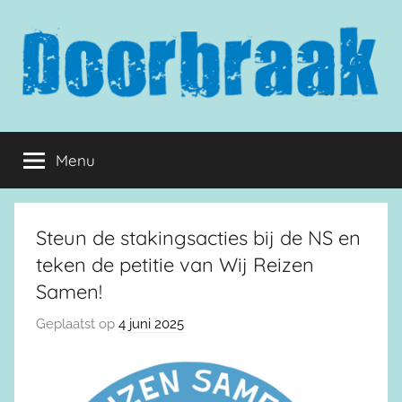
Naar
de
inhoud
springen
Doorbraak.eu
Menu
Steun de stakingsacties bij de NS en
teken de petitie van Wij Reizen
Samen!
Geplaatst op
4 juni 2025