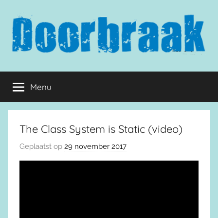
Naar
de
inhoud
springen
Doorbraak.eu
Menu
The Class System is Static (video)
Geplaatst op
29 november 2017