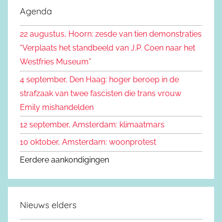
e
Agenda
e
k
n
22 augustus, Hoorn: zesde van tien demonstraties
e
n
“Verplaats het standbeeld van J.P. Coen naar het
n
a
Westfries Museum”
a
4 september, Den Haag: hoger beroep in de
r
strafzaak van twee fascisten die trans vrouw
:
Emily mishandelden
12 september, Amsterdam: klimaatmars
10 oktober, Amsterdam: woonprotest
Eerdere aankondigingen
Nieuws elders