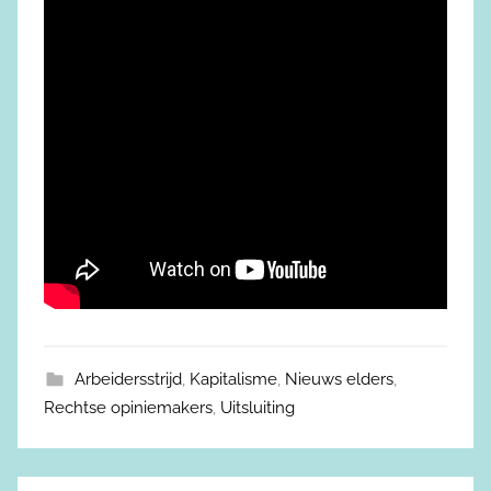
Arbeidersstrijd
,
Kapitalisme
,
Nieuws elders
,
Rechtse opiniemakers
,
Uitsluiting