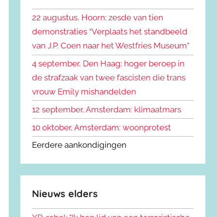
k
n
e
22 augustus, Hoorn: zesde van tien
n
n
demonstraties “Verplaats het standbeeld
a
van J.P. Coen naar het Westfries Museum”
a
r
4 september, Den Haag: hoger beroep in
:
de strafzaak van twee fascisten die trans
vrouw Emily mishandelden
12 september, Amsterdam: klimaatmars
10 oktober, Amsterdam: woonprotest
Eerdere aankondigingen
Nieuws elders