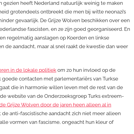
sch gezien heeft Nederland natuurlijk weinig te maken
eid grotendeels ontbreekt die men bij witte neonazi’s
 minder gevaarlijk. De Grijze Wolven beschikken over een
derlandse fascisten, en ze zijn goed georganiseerd. En
ven regelmatig aanslagen op Koerden en linkse
en de aandacht, maar al snel raakt de kwestie dan weer
reren in de lokale politiek
om zo hun invloed op de
 goede contacten met parlementariërs van Turkse
 gaat die in harmonie willen leven met de rest van de
e de website van de Onderzoeksgroep Turks extreem-
e Grijze Wolven door de jaren heen alleen al in
t de anti-fascistische aandacht zich niet meer alleen
alle vormen van fascisme, ongeacht hun kleur of