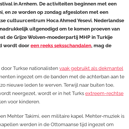
stival in Arnhem. De activiteiten beginnen met een
uni, en ze worden op zondag afgesloten met een
kse cultuurcentrum Hoca Ahmed Yesevi. Nederlandse
adrukkelijk uitgenodigd om te komen proeven van
Dat de Grijze Wolven-moederpartij MHP in Turkije
d wordt door
een reeks seksschandalen
, mag de
door Turkse nationalisten
vaak gebruikt als dekmantel
menten ingezet om de banden met de achterban aan te
o nieuwe leden te werven. Terwijl naar buiten toe,
wordt neergezet, wordt er in het Turks
extreem-rechtse
len voor kinderen.
n Mehter Takimi, een militaire kapel. Mehter-muziek is
 kapellen werden in de Ottomaanse tijd ingezet om