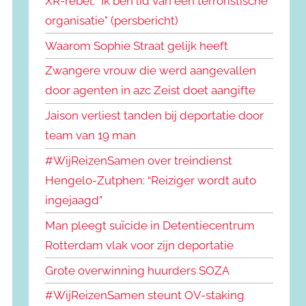
XR-rebel: "Ik ben lid van een terroristische
organisatie" (persbericht)
Waarom Sophie Straat gelijk heeft
Zwangere vrouw die werd aangevallen
door agenten in azc Zeist doet aangifte
Jaison verliest tanden bij deportatie door
team van 19 man
#WijReizenSamen over treindienst
Hengelo-Zutphen: “Reiziger wordt auto
ingejaagd”
Man pleegt suïcide in Detentiecentrum
Rotterdam vlak voor zijn deportatie
Grote overwinning huurders SOZA
#WijReizenSamen steunt OV-staking