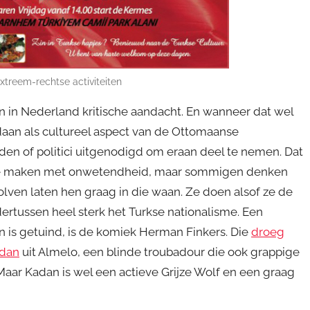
extreem-rechtse activiteiten
n in Nederland kritische aandacht. En wanneer dat wel
daan als cultureel aspect van de Ottomaanse
en of politici uitgenodigd om eraan deel te nemen. Dat
k te maken met onwetendheid, maar sommigen denken
olven laten hen graag in die waan. Ze doen alsof ze de
ertussen heel sterk het Turkse nationalisme. Een
 is getuind, is de komiek Herman Finkers. Die
droeg
adan
uit Almelo, een blinde troubadour die ook grappige
 Maar Kadan is wel een actieve Grijze Wolf en een graag