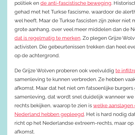
politiek en
de anti-fascistische beweging
. Histori
gehad met het Turkse fascisme, waardoor de alerth
wel heeft. Maar de Turkse fascisten zijn zeker niet
grote aanhang, over veel meer middelen dan de Ne
dat is regelmatig te merken
. Zo plegen Grijze Wol
activisten. Die gebeurtenissen trekken dan heel ev
op de achtergrond.
De Grijze Wolven proberen ook veelvuldig
te infilt
samenleving te kunnen verbreden. Ze hebben vaak
afkomst. Maar dat het niet om fatsoenlijke burgers
samenleving, dat wordt snel duidelijk wanneer w
rechts bekijken, waarop te zien is
welke aanslagen d
Nederland hebben gepleegd
. Het is hard nodig da
richt op het Nederlandse extreem-rechts, maar op 
afkomst.