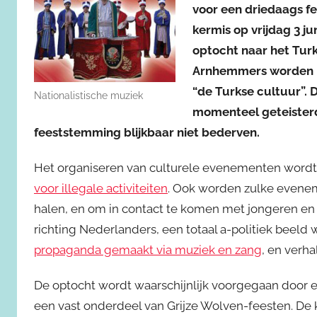
voor een driedaags fe
kermis op vrijdag 3 j
optocht naar het Tur
Arnhemmers worden n
“de Turkse cultuur”. 
Nationalistische muziek
momenteel geteister
feeststemming blijkbaar niet bederven.
Het organiseren van culturele evenementen wordt 
voor illegale activiteiten
. Ook worden zulke evene
halen, en om in contact te komen met jongeren en z
richting Nederlanders, een totaal a-politiek beeld 
propaganda gemaakt via muziek en zang
, en verha
De optocht wordt waarschijnlijk voorgegaan door ee
een vast onderdeel van Grijze Wolven-feesten. De