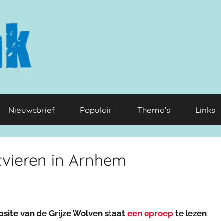
Nieuwsbrief
Populair
Thema’s
Links
tvieren in Arnhem
site van de Grijze Wolven staat
een oproep
te lezen