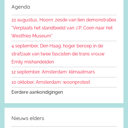
e
Agenda
e
k
n
22 augustus, Hoorn: zesde van tien demonstraties
e
n
“Verplaats het standbeeld van J.P. Coen naar het
n
a
Westfries Museum”
a
4 september, Den Haag: hoger beroep in de
r
strafzaak van twee fascisten die trans vrouw
:
Emily mishandelden
12 september, Amsterdam: klimaatmars
10 oktober, Amsterdam: woonprotest
Eerdere aankondigingen
Nieuws elders