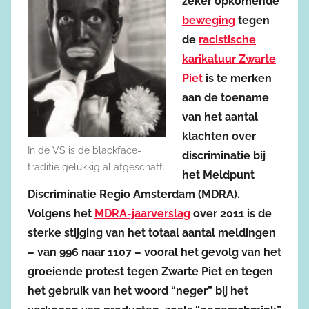
zeker opkomende
beweging
tegen
de
racistische
karikatuur Zwarte
Piet
is te merken
aan de toename
van het aantal
klachten over
In de VS is de blackface-
discriminatie bij
traditie gelukkig al afgeschaft.
het Meldpunt
Discriminatie Regio Amsterdam (MDRA).
Volgens het
MDRA-jaarverslag
over 2011 is de
sterke stijging van het totaal aantal meldingen
– van 996 naar 1107 – vooral het gevolg van het
groeiende protest tegen Zwarte Piet en tegen
het gebruik van het woord “neger” bij het