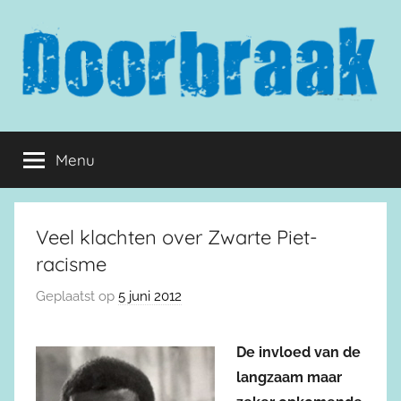
Naar
de
inhoud
springen
Doorbraak.eu
Menu
Veel klachten over Zwarte Piet-
racisme
Geplaatst op
5 juni 2012
De invloed van de
langzaam maar