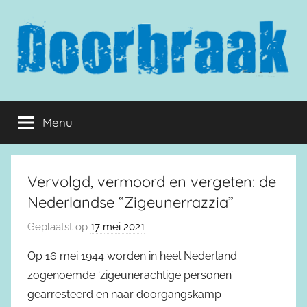
Naar
de
inhoud
springen
Doorbraak.eu
Menu
Vervolgd, vermoord en vergeten: de
Nederlandse “Zigeunerrazzia”
Geplaatst op
17 mei 2021
Op 16 mei 1944 worden in heel Nederland
zogenoemde ‘zigeunerachtige personen’
gearresteerd en naar doorgangskamp