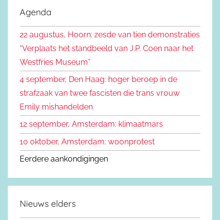
e
Agenda
e
k
n
22 augustus, Hoorn: zesde van tien demonstraties
e
n
“Verplaats het standbeeld van J.P. Coen naar het
n
a
Westfries Museum”
a
4 september, Den Haag: hoger beroep in de
r
strafzaak van twee fascisten die trans vrouw
:
Emily mishandelden
12 september, Amsterdam: klimaatmars
10 oktober, Amsterdam: woonprotest
Eerdere aankondigingen
Nieuws elders