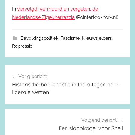
In
Vervolgd, vermoord en vergeten: de
Nederlandse Zigeunerrazzia
(Pointer.kro-ncrv.nl)
Bevolkingspolitiek
,
Fascisme
,
Nieuws elders
,
Repressie
Vorig bericht
Berichtnavigatie
Historische boerenactie in India tegen neo-
liberale wetten
Volgend bericht
Een sloopkogel voor Shell