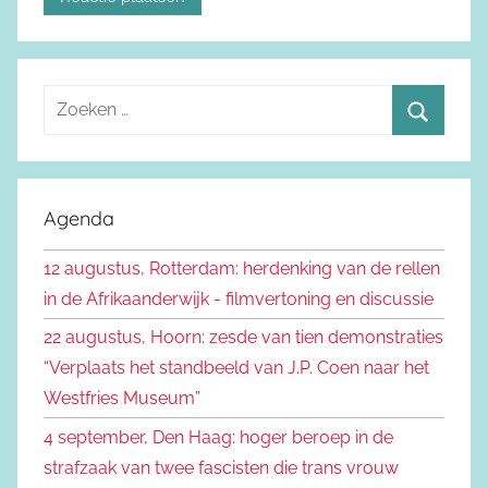
Z
o
Z
e
o
k
e
Agenda
e
k
n
12 augustus, Rotterdam: herdenking van de rellen
e
n
in de Afrikaanderwijk - filmvertoning en discussie
n
a
22 augustus, Hoorn: zesde van tien demonstraties
a
“Verplaats het standbeeld van J.P. Coen naar het
r
Westfries Museum”
:
4 september, Den Haag: hoger beroep in de
strafzaak van twee fascisten die trans vrouw