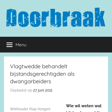
Naar
de
inhoud
springen
Doorbraak.eu
Menu
Vlagtwedde behandelt
bijstandsgerechtigden als
dwangarbeiders
Geplaatst op
27 juni 2011
Wie wil weten wat
Wethouder Klap hongert