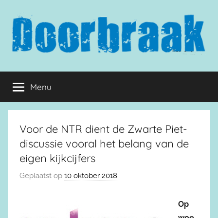
Naar
de
inhoud
springen
Doorbraak.eu
Menu
Voor de NTR dient de Zwarte Piet-
discussie vooral het belang van de
eigen kijkcijfers
Geplaatst op
10 oktober 2018
Op
woe