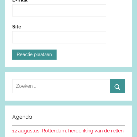
Site
Z
o
Z
e
o
k
e
Agenda
e
k
n
12 augustus, Rotterdam: herdenking van de rellen
e
n