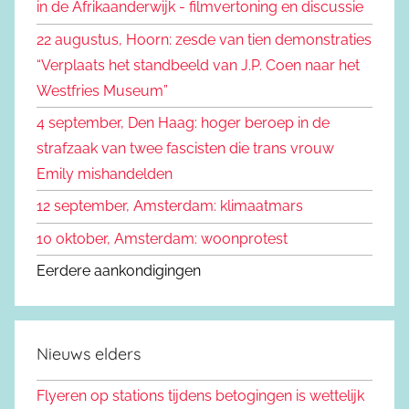
in de Afrikaanderwijk - filmvertoning en discussie
n
a
22 augustus, Hoorn: zesde van tien demonstraties
a
“Verplaats het standbeeld van J.P. Coen naar het
r
Westfries Museum”
:
4 september, Den Haag: hoger beroep in de
strafzaak van twee fascisten die trans vrouw
Emily mishandelden
12 september, Amsterdam: klimaatmars
10 oktober, Amsterdam: woonprotest
Eerdere aankondigingen
Nieuws elders
Flyeren op stations tijdens betogingen is wettelijk