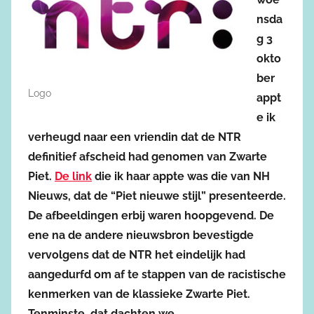
nsda
g 3
okto
ber
Logo
appt
e ik
verheugd naar een vriendin dat de NTR
definitief afscheid had genomen van Zwarte
Piet.
De link
die ik haar appte was die van NH
Nieuws, dat de “Piet nieuwe stijl” presenteerde.
De afbeeldingen erbij waren hoopgevend. De
ene na de andere nieuwsbron bevestigde
vervolgens dat de NTR het eindelijk had
aangedurfd om af te stappen van de racistische
kenmerken van de klassieke Zwarte Piet.
Tenminste, dat dachten we.