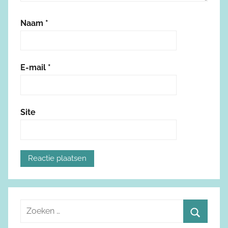
Naam
*
E-mail
*
Site
Z
o