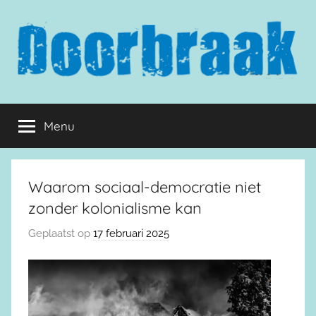
Naar
de
inhoud
springen
Doorbraak.eu
Menu
Waarom sociaal-democratie niet
zonder kolonialisme kan
Geplaatst op
17 februari 2025