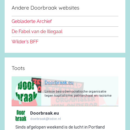
e
d
k
b
r
a
g
Andere Doorbraak websites
b
o
y
e
a
p
r
o
n
m
p
a
Gebladerte Archief
o
m
De Fabel van de Illegaal
k
Wilder’s BFF
Toots