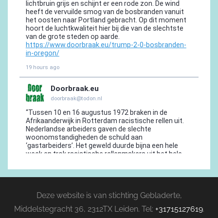
Deze website is van stichting Gebladerte,
Middelstegracht 36, 2312TX Leiden. Tel:
+31715127619
.