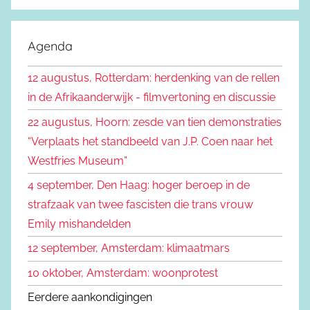
Z
e
o
k
e
Agenda
e
k
n
12 augustus, Rotterdam: herdenking van de rellen
e
n
in de Afrikaanderwijk - filmvertoning en discussie
n
a
22 augustus, Hoorn: zesde van tien demonstraties
a
“Verplaats het standbeeld van J.P. Coen naar het
r
Westfries Museum”
:
4 september, Den Haag: hoger beroep in de
strafzaak van twee fascisten die trans vrouw
Emily mishandelden
12 september, Amsterdam: klimaatmars
10 oktober, Amsterdam: woonprotest
Eerdere aankondigingen