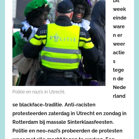
Dit
week
einde
ware
n er
weer
actie
s
tege
n de
Nede
Politie en nazi’s in Utrecht.
rland
se blackface-traditie. Anti-racisten
protesteerden zaterdag in Utrecht en zondag in
Rotterdam bij massale Sinterklaasfeesten.
Politie en neo-nazi’s probeerden de protesten