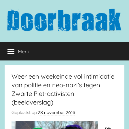
Naar
de
inhoud
springen
Doorbraak.eu
Menu
Weer een weekeinde vol intimidatie
van politie en neo-nazi’s tegen
Zwarte Piet-activisten
(beeldverslag)
Geplaatst op
28 november 2016