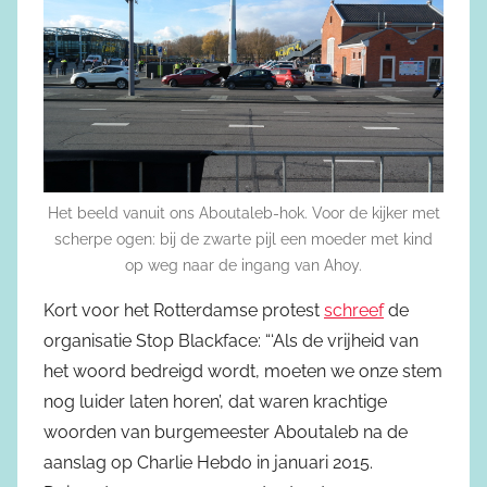
Het beeld vanuit ons Aboutaleb-hok. Voor de kijker met
scherpe ogen: bij de zwarte pijl een moeder met kind
op weg naar de ingang van Ahoy.
Kort voor het Rotterdamse protest
schreef
de
organisatie Stop Blackface: “‘Als de vrijheid van
het woord bedreigd wordt, moeten we onze stem
nog luider laten horen’, dat waren krachtige
woorden van burgemeester Aboutaleb na de
aanslag op Charlie Hebdo in januari 2015.