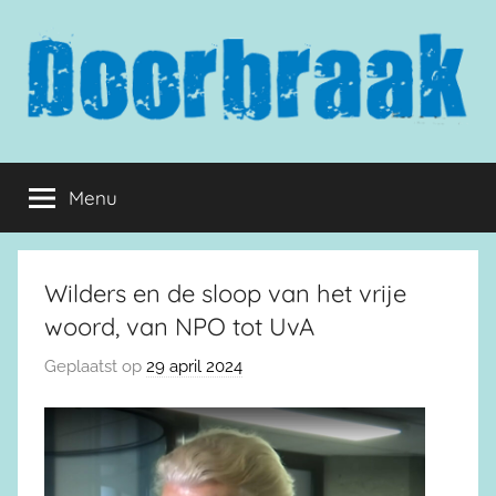
Naar
de
inhoud
springen
Doorbraak.eu
Menu
Wilders en de sloop van het vrije
woord, van NPO tot UvA
Geplaatst op
29 april 2024