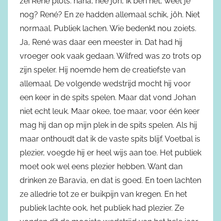
zei René plots: haha, nee jôh, ik ben het, weet je
nog? René? En ze hadden allemaal schik, jôh. Niet
normaal. Publiek lachen. Wie bedenkt nou zoiets.
Ja, René was daar een meester in. Dat had hij
vroeger ook vaak gedaan. Wilfred was zo trots op
zijn speler. Hij noemde hem de creatiefste van
allemaal. De volgende wedstrijd mocht hij voor
een keer in de spits spelen. Maar dat vond Johan
niet echt leuk. Maar okee, toe maar, voor één keer
mag hij dan op mijn plek in de spits spelen. Als hij
maar onthoudt dat ik de vaste spits blijf. Voetbal is
plezier, voegde hij er heel wijs aan toe. Het publiek
moet ook wel eens plezier hebben. Want dan
drinken ze Baravia, en dat is goed. En toen lachten
ze alledrie tot ze er buikpijn van kregen. En het
publiek lachte ook, het publiek had plezier. Ze