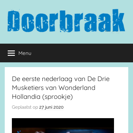
Naar
de
inhoud
springen
Doorbraak.eu
Menu
De eerste nederlaag van De Drie
Musketiers van Wonderland
Hollandia (sprookje)
Geplaatst op
27 juni 2020