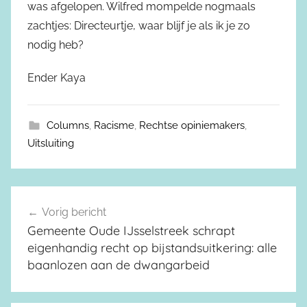
was afgelopen. Wilfred mompelde nogmaals
zachtjes: Directeurtje, waar blijf je als ik je zo
nodig heb?
Ender Kaya
Columns
,
Racisme
,
Rechtse opiniemakers
,
Uitsluiting
Vorig bericht
Berichtnavigatie
Gemeente Oude IJsselstreek schrapt
eigenhandig recht op bijstandsuitkering: alle
baanlozen aan de dwangarbeid