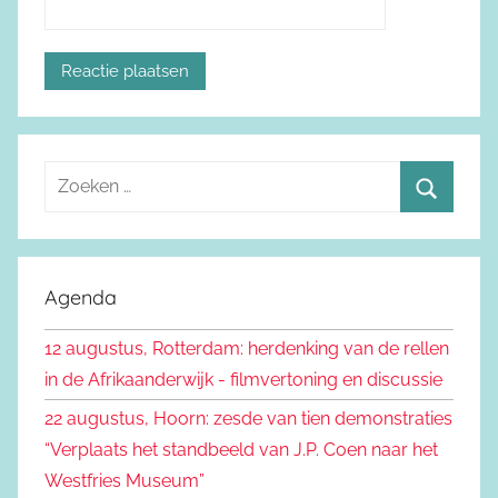
Z
o
Z
e
o
k
e
Agenda
e
k
n
12 augustus, Rotterdam: herdenking van de rellen
e
n
in de Afrikaanderwijk - filmvertoning en discussie
n
a
22 augustus, Hoorn: zesde van tien demonstraties
a
“Verplaats het standbeeld van J.P. Coen naar het
r
Westfries Museum”
: