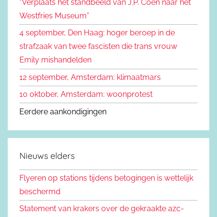
“Verplaats het standbeeld van J.P. Coen naar het
n
a
Westfries Museum”
a
4 september, Den Haag: hoger beroep in de
r
strafzaak van twee fascisten die trans vrouw
:
Emily mishandelden
12 september, Amsterdam: klimaatmars
10 oktober, Amsterdam: woonprotest
Eerdere aankondigingen
Nieuws elders
Flyeren op stations tijdens betogingen is wettelijk
beschermd
Statement van krakers over de gekraakte azc-