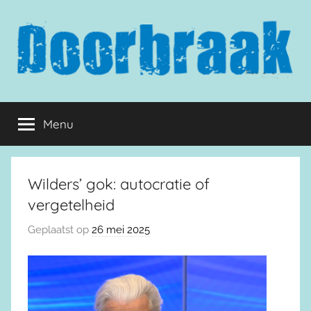
Naar
de
inhoud
springen
Doorbraak.eu
Menu
Wilders’ gok: autocratie of
vergetelheid
Geplaatst op
26 mei 2025