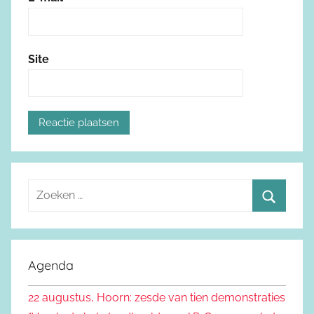
Site
Z
o
Z
e
o
k
e
Agenda
e
k
n
22 augustus, Hoorn: zesde van tien demonstraties
e
n