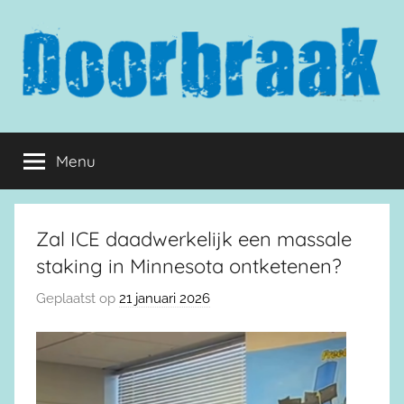
Naar
de
inhoud
springen
Doorbraak.eu
Menu
Zal ICE daadwerkelijk een massale
staking in Minnesota ontketenen?
Geplaatst op
21 januari 2026