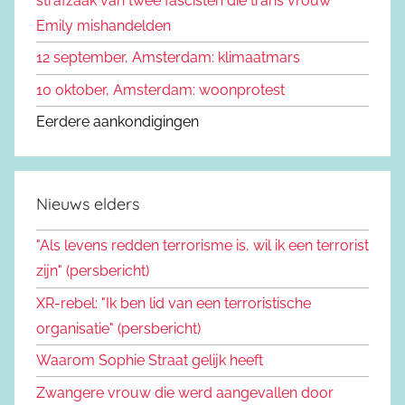
strafzaak van twee fascisten die trans vrouw
:
Emily mishandelden
12 september, Amsterdam: klimaatmars
10 oktober, Amsterdam: woonprotest
Eerdere aankondigingen
Nieuws elders
"Als levens redden terrorisme is, wil ik een terrorist
zijn" (persbericht)
XR-rebel: "Ik ben lid van een terroristische
organisatie" (persbericht)
Waarom Sophie Straat gelijk heeft
Zwangere vrouw die werd aangevallen door