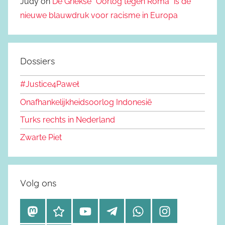
Judy on
De Griekse “Oorlog tegen Roma” is de
nieuwe blauwdruk voor racisme in Europa
Dossiers
#Justice4Paweł
Onafhankelijkheidsoorlog Indonesië
Turks rechts in Nederland
Zwarte Piet
Volg ons
M
B
Y
T
W
I
a
l
o
e
h
n