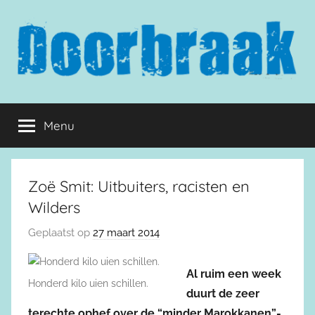
Naar
de
inhoud
springen
Doorbraak.eu
Menu
Zoë Smit: Uitbuiters, racisten en
Wilders
Geplaatst op
27 maart 2014
Al ruim een week
Honderd kilo uien schillen.
duurt de zeer
terechte ophef over de “minder Marokkanen”-