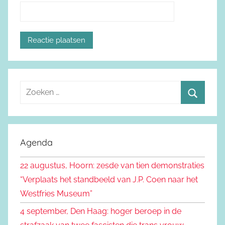
Z
o
Z
e
o
k
e
Agenda
e
k
n
22 augustus, Hoorn: zesde van tien demonstraties
e
n
“Verplaats het standbeeld van J.P. Coen naar het
n
a
Westfries Museum”
a
4 september, Den Haag: hoger beroep in de
r