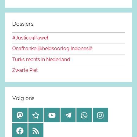
Dossiers
#Justice4Paweł
Onafhankelijkheidsoorlog Indonesië
Turks rechts in Nederland
Zwarte Piet
Volg ons
M
B
Y
T
W
I
a
l
o
e
h
n
F
R
s
u
u
l
a
s