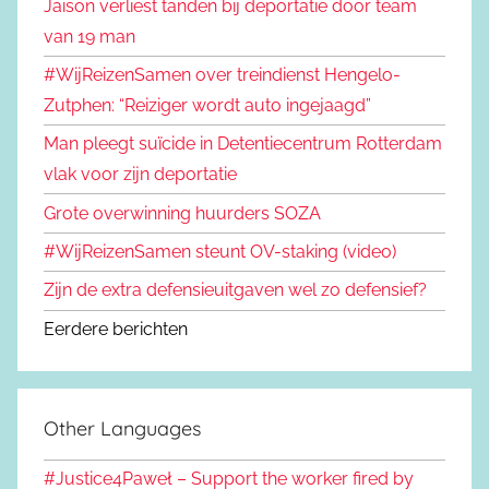
Jaison verliest tanden bij deportatie door team
van 19 man
#WijReizenSamen over treindienst Hengelo-
Zutphen: “Reiziger wordt auto ingejaagd”
Man pleegt suïcide in Detentiecentrum Rotterdam
vlak voor zijn deportatie
Grote overwinning huurders SOZA
#WijReizenSamen steunt OV-staking (video)
Zijn de extra defensieuitgaven wel zo defensief?
Eerdere berichten
Other Languages
#Justice4Paweł – Support the worker fired by