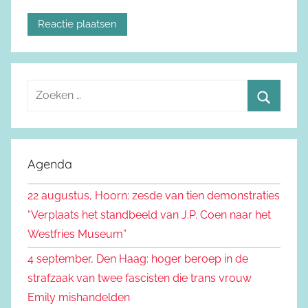
Z
o
Z
e
o
k
e
Agenda
e
k
n
22 augustus, Hoorn: zesde van tien demonstraties
e
n
“Verplaats het standbeeld van J.P. Coen naar het
n
a
Westfries Museum”
a
4 september, Den Haag: hoger beroep in de
r
strafzaak van twee fascisten die trans vrouw
:
Emily mishandelden