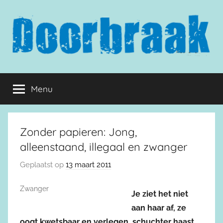
Naar
de
inhoud
springen
Doorbraak.eu
Menu
Zonder papieren: Jong,
alleenstaand, illegaal en zwanger
Geplaatst op
13 maart 2011
Zwanger
Je ziet het niet
aan haar af, ze
oogt kwetsbaar en verlegen, schuchter haast.