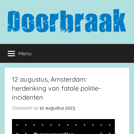
Naar
de
inhoud
springen
Doorbraak.eu
Menu
12 augustus, Amsterdam:
herdenking van fatale politie-
incidenten
Geplaatst op
10 augustus 2023