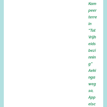
Kam
peer
terre
in
“Tot
Vrijh
eids
bezi
nnin
g”
Aeki
nga
weg
1a,
App
elsc