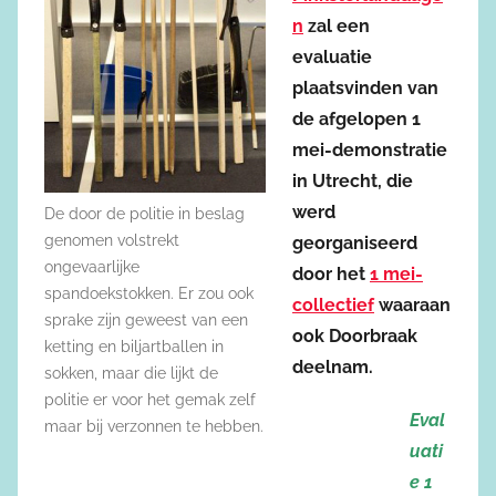
n
zal een
evaluatie
plaatsvinden van
de afgelopen 1
mei-demonstratie
in Utrecht, die
werd
De door de politie in beslag
genomen volstrekt
georganiseerd
ongevaarlijke
door het
1 mei-
spandoekstokken. Er zou ook
collectief
waaraan
sprake zijn geweest van een
ook Doorbraak
ketting en biljartballen in
deelnam.
sokken, maar die lijkt de
politie er voor het gemak zelf
Eval
maar bij verzonnen te hebben.
uati
e 1