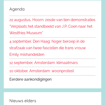
o
k
e
Agenda
e
k
n
22 augustus, Hoorn: zesde van tien demonstraties
e
n
“Verplaats het standbeeld van J.P. Coen naar het
n
a
Westfries Museum”
a
4 september, Den Haag: hoger beroep in de
r
strafzaak van twee fascisten die trans vrouw
:
Emily mishandelden
12 september, Amsterdam: klimaatmars
10 oktober, Amsterdam: woonprotest
Eerdere aankondigingen
Nieuws elders