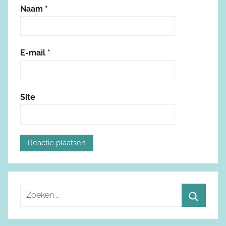
Naam
*
E-mail
*
Site
Z
o
Z
e