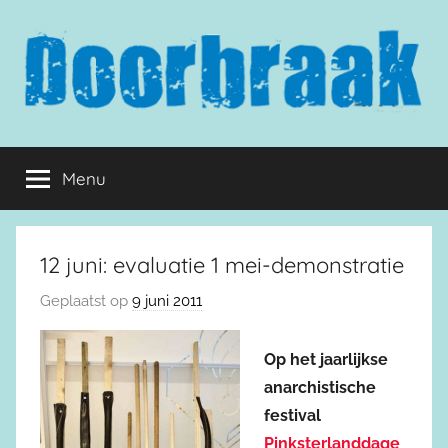
Naar
de
inhoud
springen
Doorbraak.eu
Menu
12 juni: evaluatie 1 mei-demonstratie
Geplaatst op
9 juni 2011
Op het jaarlijkse
anarchistische
festival
Pinksterlanddage