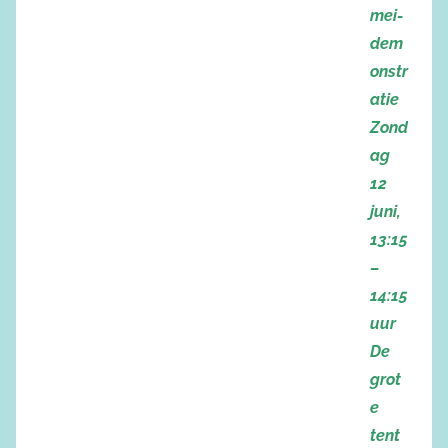
mei-
dem
onstr
atie
Zond
ag
12
juni,
13:15
–
14:15
uur
De
grot
e
tent