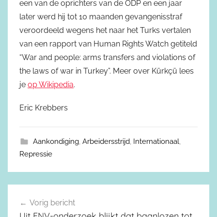
een van de oprichters van de ÖDP en een jaar
later werd hij tot 10 maanden gevangenisstraf
veroordeeld wegens het naar het Turks vertalen
van een rapport van Human Rights Watch getiteld
“War and people: arms transfers and violations of
the laws of war in Turkey”. Meer over Kürkçü lees
je
op Wikipedia
.
Eric Krebbers
Aankondiging
,
Arbeidersstrijd
,
Internationaal
,
Repressie
Vorig bericht
Berichtnavigatie
Uit FNV-onderzoek blijkt dat baanlozen tot