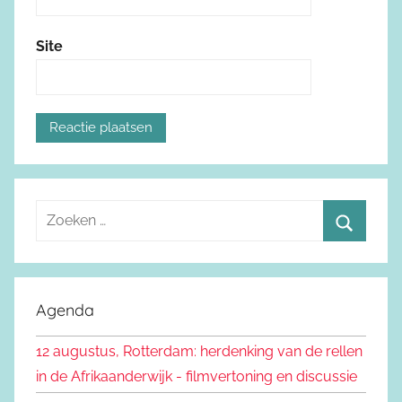
Site
Z
o
Z
e
o
k
e
Agenda
e
k
n
12 augustus, Rotterdam: herdenking van de rellen
e
n
in de Afrikaanderwijk - filmvertoning en discussie
n
a