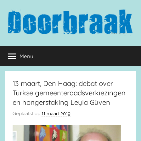
Naar
de
inhoud
springen
Doorbraak.eu
Menu
13 maart, Den Haag: debat over
Turkse gemeenteraadsverkiezingen
en hongerstaking Leyla Güven
Geplaatst op
11 maart 2019