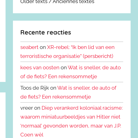
Older texts / Anciennes textes
Recente reacties
seabert
on
XR-rebel: “Ik ben lid van een
terroristische organisatie” (persbericht)
kees van oosten
on
Wat is sneller, de auto
of de fiets? Een rekensommetje
Toos de Rijk on
Wat is sneller, de auto of
de fiets? Een rekensommetje
vreer on
Diep verankerd koloniaal racisme:
waarom miniatuurbeeldjes van Hitler niet
‘normaal’ gevonden worden, maar van J.P.
Coen wèl