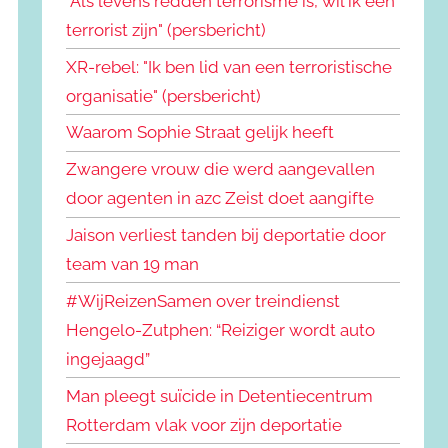
"Als levens redden terrorisme is, wil ik een
terrorist zijn" (persbericht)
XR-rebel: "Ik ben lid van een terroristische
organisatie" (persbericht)
Waarom Sophie Straat gelijk heeft
Zwangere vrouw die werd aangevallen
door agenten in azc Zeist doet aangifte
Jaison verliest tanden bij deportatie door
team van 19 man
#WijReizenSamen over treindienst
Hengelo-Zutphen: “Reiziger wordt auto
ingejaagd”
Man pleegt suïcide in Detentiecentrum
Rotterdam vlak voor zijn deportatie