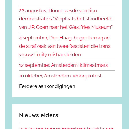
k
n
e
22 augustus, Hoorn: zesde van tien
n
n
demonstraties “Verplaats het standbeeld
a
van J.P. Coen naar het Westfries Museum”
a
r
4 september, Den Haag: hoger beroep in
:
de strafzaak van twee fascisten die trans
vrouw Emily mishandelden
12 september, Amsterdam: klimaatmars
10 oktober, Amsterdam: woonprotest
Eerdere aankondigingen
Nieuws elders