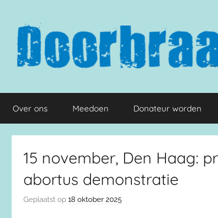
Naar
de
inhoud
springen
Doorbraak.eu
Over ons
Meedoen
Donateur worden
15 november, Den Haag: pro
abortus demonstratie
Geplaatst op
18 oktober 2025