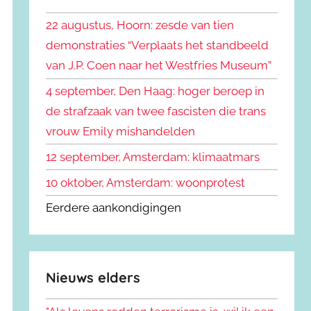
k
n
e
22 augustus, Hoorn: zesde van tien
n
n
demonstraties “Verplaats het standbeeld
a
van J.P. Coen naar het Westfries Museum”
a
r
4 september, Den Haag: hoger beroep in
:
de strafzaak van twee fascisten die trans
vrouw Emily mishandelden
12 september, Amsterdam: klimaatmars
10 oktober, Amsterdam: woonprotest
Eerdere aankondigingen
Nieuws elders