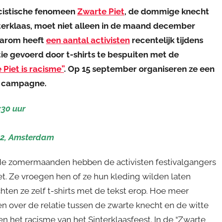
acistische fenomeen
Zwarte Piet
, de dommige knecht
nterklaas, moet niet alleen in de maand december
aarom heeft
een aantal activisten
recentelijk tijdens
ctie gevoerd door t-shirts te bespuiten met de
 Piet is racisme”
. Op 15 september organiseren ze een
n campagne.
:30 uur
32, Amsterdam
 in de zomermaanden hebben de activisten festivalgangers
t. Ze vroegen hen of ze hun kleding wilden laten
hten ze zelf t-shirts met de tekst erop. Hoe meer
 over de relatie tussen de zwarte knecht en de witte
het racisme van het Sinterklaasfeest. In de “Zwarte