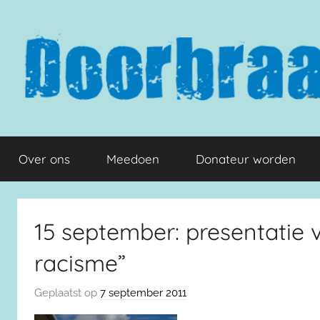
Naar
de
inhoud
springen
Doorbraak.eu
Over ons
Meedoen
Donateur worden
15 september: presentatie
racisme”
Geplaatst op
7 september 2011