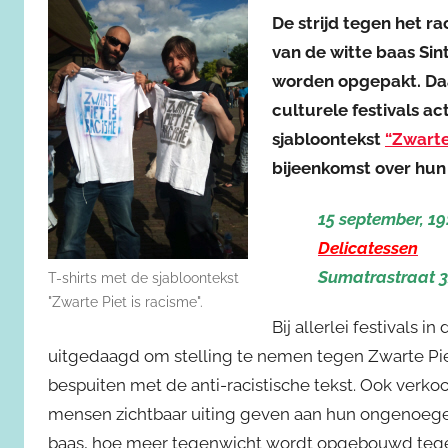
De strijd tegen het r
van de witte baas Si
worden opgepakt. D
culturele festivals a
sjabloontekst
“Zwarte
bijeenkomst over hu
15 september, 19
Delicatessen
Sumatrastraat 
T-shirts met de sjabloontekst
"Zwarte Piet is racisme".
Bij allerlei festivals
uitgedaagd om stelling te nemen tegen Zwarte Pie
bespuiten met de anti-racistische tekst. Ook verkoc
mensen zichtbaar uiting geven aan hun ongenoegen
baas, hoe meer tegenwicht wordt opgebouwd tegen 