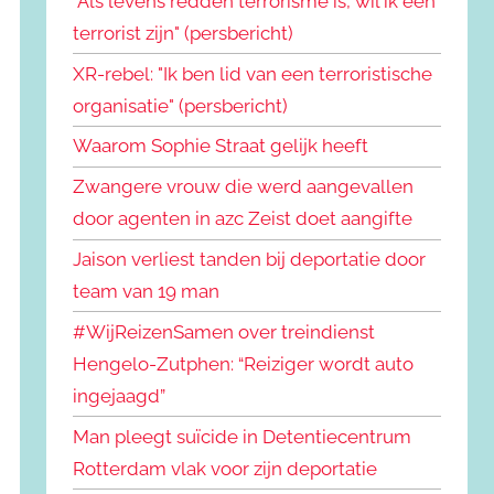
"Als levens redden terrorisme is, wil ik een
terrorist zijn" (persbericht)
XR-rebel: "Ik ben lid van een terroristische
organisatie" (persbericht)
Waarom Sophie Straat gelijk heeft
Zwangere vrouw die werd aangevallen
door agenten in azc Zeist doet aangifte
Jaison verliest tanden bij deportatie door
team van 19 man
#WijReizenSamen over treindienst
Hengelo-Zutphen: “Reiziger wordt auto
ingejaagd”
Man pleegt suïcide in Detentiecentrum
Rotterdam vlak voor zijn deportatie