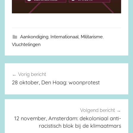
Aankondiging
,
Internationaal
,
Militarisme
,
Vluchtelingen
Vorig bericht
Berichtnavigatie
28 oktober, Den Haag: woonprotest
Volgend bericht
12 november, Amsterdam: dekoloniaal anti-
racistisch blok bij de klimaatmars