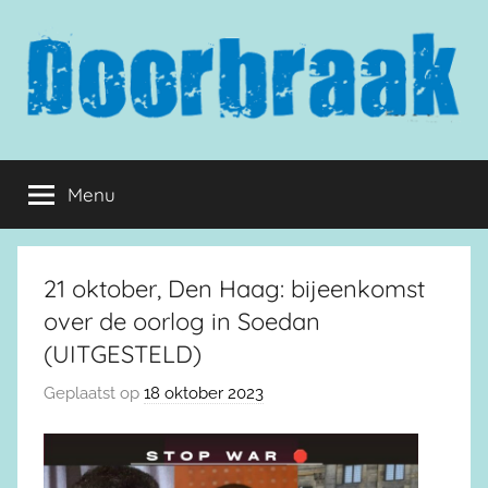
Naar
de
inhoud
springen
Doorbraak.eu
Menu
21 oktober, Den Haag: bijeenkomst
over de oorlog in Soedan
(UITGESTELD)
Geplaatst op
18 oktober 2023