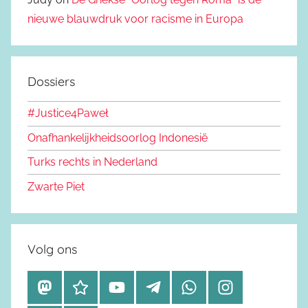
nieuwe blauwdruk voor racisme in Europa
Dossiers
#Justice4Paweł
Onafhankelijkheidsoorlog Indonesië
Turks rechts in Nederland
Zwarte Piet
Volg ons
M
B
Y
T
W
I
a
l
o
e
h
n