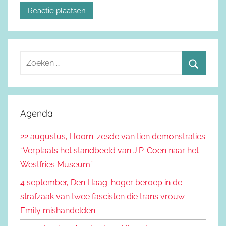
Z
o
Z
e
o
k
e
Agenda
e
k
n
22 augustus, Hoorn: zesde van tien demonstraties
e
n
“Verplaats het standbeeld van J.P. Coen naar het
n
a
Westfries Museum”
a
4 september, Den Haag: hoger beroep in de
r
strafzaak van twee fascisten die trans vrouw
:
Emily mishandelden