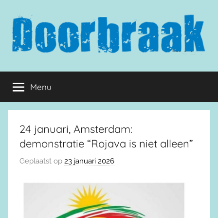
Naar
de
inhoud
springen
Doorbraak.eu
Menu
24 januari, Amsterdam:
demonstratie “Rojava is niet alleen”
Geplaatst op
23 januari 2026