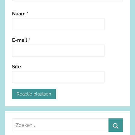
Naam
*
E-mail
*
Site
Z
o