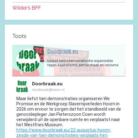
k
Wilder’s BFF
Toots