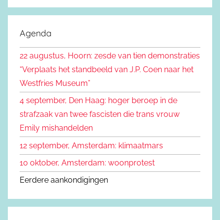
Z
e
o
k
e
Agenda
e
k
n
22 augustus, Hoorn: zesde van tien demonstraties
e
n
“Verplaats het standbeeld van J.P. Coen naar het
n
a
Westfries Museum”
a
4 september, Den Haag: hoger beroep in de
r
strafzaak van twee fascisten die trans vrouw
:
Emily mishandelden
12 september, Amsterdam: klimaatmars
10 oktober, Amsterdam: woonprotest
Eerdere aankondigingen