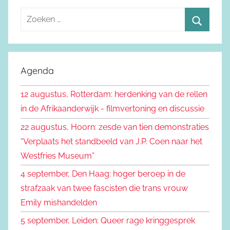
Z
o
Z
e
o
k
e
Agenda
e
k
n
12 augustus, Rotterdam: herdenking van de rellen
e
n
in de Afrikaanderwijk - filmvertoning en discussie
n
a
22 augustus, Hoorn: zesde van tien demonstraties
a
“Verplaats het standbeeld van J.P. Coen naar het
r
Westfries Museum”
:
4 september, Den Haag: hoger beroep in de
strafzaak van twee fascisten die trans vrouw
Emily mishandelden
5 september, Leiden: Queer rage kringgesprek