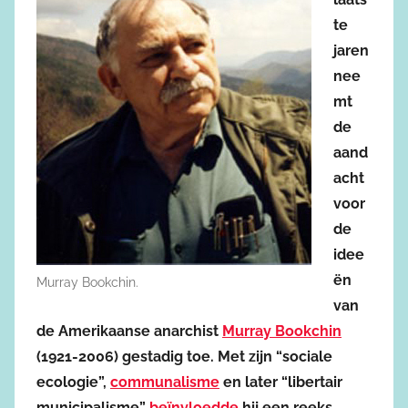
te
jaren
nee
mt
de
aand
acht
voor
de
idee
ën
Murray Bookchin.
van
de Amerikaanse anarchist
Murray Bookchin
(1921-2006) gestadig toe. Met zijn “sociale
ecologie”,
communalisme
en later “libertair
municipalisme”
beïnvloedde
hij een reeks