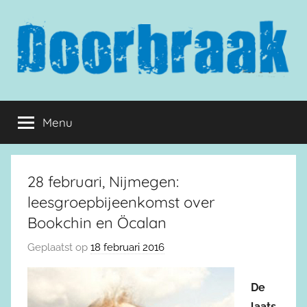
Naar
de
inhoud
springen
Doorbraak.eu
Menu
28 februari, Nijmegen:
leesgroepbijeenkomst over
Bookchin en Öcalan
Geplaatst op
18 februari 2016
De
laats