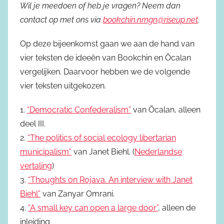
Wil je meedoen of heb je vragen? Neem dan
contact op met ons via
bookchin.nmgn@riseup.net
.
Op deze bijeenkomst gaan we aan de hand van
vier teksten de ideeën van Bookchin en Öcalan
vergelijken. Daarvoor hebben we de volgende
vier teksten uitgekozen.
1.
“Democratic Confederalism”
van Öcalan, alleen
deel III.
2.
“The politics of social ecology libertarian
municipalism”
van Janet Biehl. (
Nederlandse
vertaling
)
3.
“Thoughts on Rojava. An interview with Janet
Biehl”
van Zanyar Omrani.
4.
“A small key can open a large door”
, alleen de
inleiding.