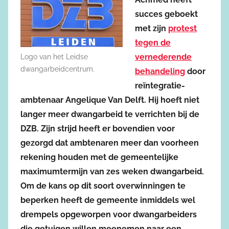
succes geboekt
met zijn
protest
tegen de
vernederende
Logo van het Leidse
dwangarbeidcentrum.
behandeling
door
reïntegratie-
ambtenaar Angelique Van Delft. Hij hoeft niet
langer meer dwangarbeid te verrichten bij de
DZB. Zijn strijd heeft er bovendien voor
gezorgd dat ambtenaren meer dan voorheen
rekening houden met de gemeentelijke
maximumtermijn van zes weken dwangarbeid.
Om de kans op dit soort overwinningen te
beperken heeft de gemeente inmiddels wel
drempels opgeworpen voor dwangarbeiders
die getuigen willen meenemen naar een