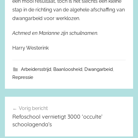
een mooi resultaat, toch is het slechts een kleine
stap in de richting van de algehele afschaffing van
dwangarbeid voor werklozen.
Achmed en Marianne zijn schuilnamen.
Harry Westerink
Arbeidersstrijd
,
Baanloosheid
,
Dwangarbeid
,
Repressie
Vorig bericht
Berichtnavigatie
Refoschool vernietigt 3000 ‘occulte’
schoolagenda’s