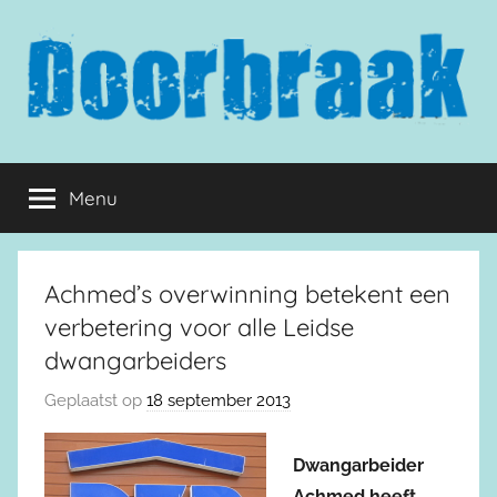
Naar
de
inhoud
springen
Doorbraak.eu
Menu
Achmed’s overwinning betekent een
verbetering voor alle Leidse
dwangarbeiders
Geplaatst op
18 september 2013
Dwangarbeider
Achmed heeft