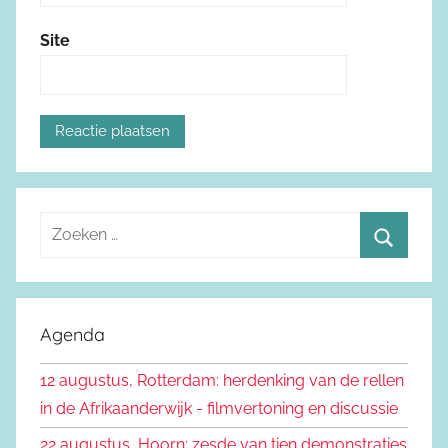
Site
Z
o
Z
e
o
k
e
Agenda
e
k
n
12 augustus, Rotterdam: herdenking van de rellen
e
n
in de Afrikaanderwijk - filmvertoning en discussie
n
a
22 augustus, Hoorn: zesde van tien demonstraties