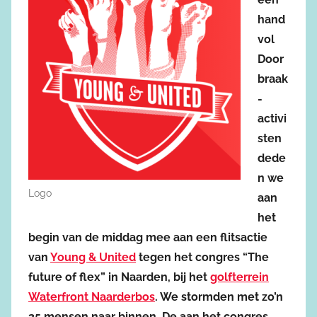
hand
vol
Door
braak
-
activi
sten
dede
n we
Logo
aan
het
begin van de middag mee aan een flitsactie
van
Young & United
tegen het congres “The
future of flex” in Naarden, bij het
golfterrein
Waterfront Naarderbos
. We stormden met zo’n
35 mensen naar binnen. De aan het congres