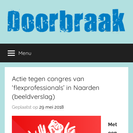
Naar
de
inhoud
springen
Doorbraak.eu
Menu
Actie tegen congres van
‘flexprofessionals’ in Naarden
(beeldverslag)
Geplaatst op
29 mei 2018
Met
een