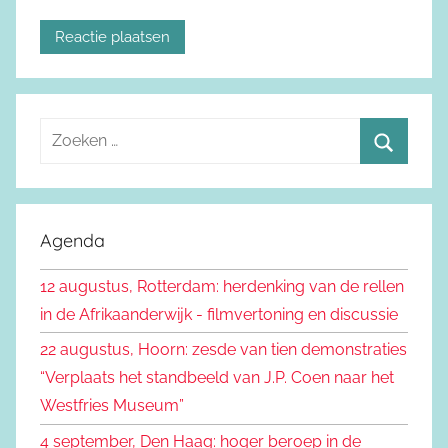
Z
o
Z
e
o
k
e
Agenda
e
k
n
12 augustus, Rotterdam: herdenking van de rellen
e
n
in de Afrikaanderwijk - filmvertoning en discussie
n
a
22 augustus, Hoorn: zesde van tien demonstraties
a
“Verplaats het standbeeld van J.P. Coen naar het
r
Westfries Museum”
:
4 september, Den Haag: hoger beroep in de