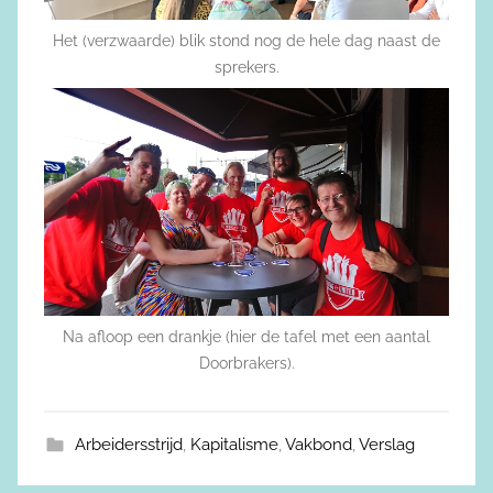
Het (verzwaarde) blik stond nog de hele dag naast de
sprekers.
Na afloop een drankje (hier de tafel met een aantal
Doorbrakers).
Arbeidersstrijd
,
Kapitalisme
,
Vakbond
,
Verslag