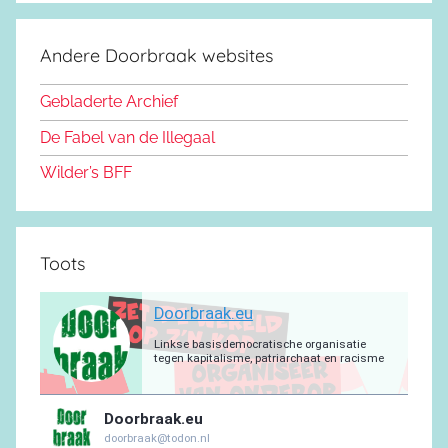
c
S
o
s
u
g
s
a
e
d
k
b
r
a
g
Andere Doorbraak websites
b
o
y
e
a
p
r
o
n
m
p
a
Gebladerte Archief
o
m
De Fabel van de Illegaal
k
Wilder’s BFF
Toots