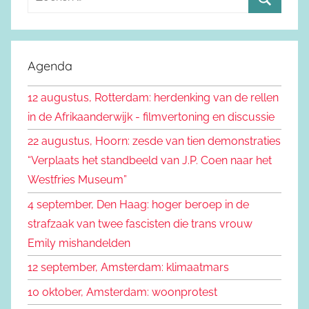
o
Z
e
o
k
e
Agenda
e
k
n
12 augustus, Rotterdam: herdenking van de rellen
e
n
in de Afrikaanderwijk - filmvertoning en discussie
n
a
22 augustus, Hoorn: zesde van tien demonstraties
a
“Verplaats het standbeeld van J.P. Coen naar het
r
Westfries Museum”
:
4 september, Den Haag: hoger beroep in de
strafzaak van twee fascisten die trans vrouw
Emily mishandelden
12 september, Amsterdam: klimaatmars
10 oktober, Amsterdam: woonprotest