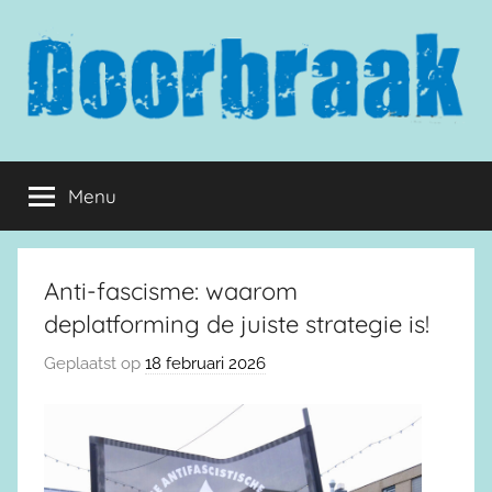
Naar
de
inhoud
springen
Doorbraak.eu
Menu
Anti-fascisme: waarom
deplatforming de juiste strategie is!
Geplaatst op
18 februari 2026