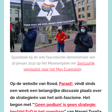
Spandoek bij de anti-fascistische demonstratie van
16 januari 2022 op het Museumplein (en
‘bestuurlijk
verplaatst’ naar het Max Euweplein
).
Op de website van Rood,
Paraat!
, vindt sinds
een week een belangrijke discussie plaats over
de strategieën van het anti-fascisme. Het
begon met “
‘Geen podium’ is geen strategie:
bestrijd FvD in het openbaar
” van Naomi Tyralla