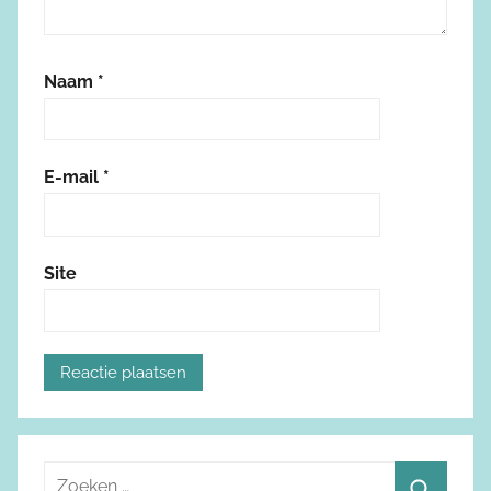
Naam
*
E-mail
*
Site
Z