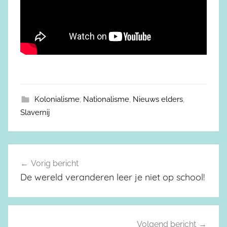
Kolonialisme
,
Nationalisme
,
Nieuws elders
,
Slavernij
Vorig bericht
Berichtnavigatie
De wereld veranderen leer je niet op school!
Volgend bericht