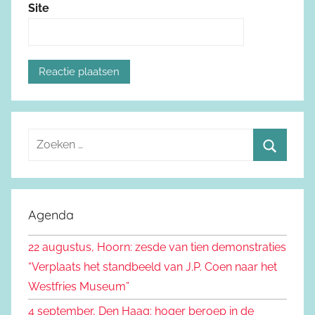
Site
Z
o
Z
e
o
k
e
Agenda
e
k
n
22 augustus, Hoorn: zesde van tien demonstraties
e
n
“Verplaats het standbeeld van J.P. Coen naar het
n
a
Westfries Museum”
a
4 september, Den Haag: hoger beroep in de