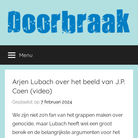
Naar
de
inhoud
springen
Doorbraak.eu
Menu
Arjen Lubach over het beeld van J.P.
Coen (video)
Geplaatst op
7 februari 2024
We zijn niet zo’n fan van het grappen maken over
genocide, maar Lubach heeft wel een groot
bereik en de belangrijkste argumenten voor het