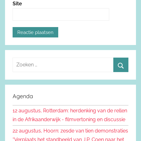
Site
Z
o
Z
e
o
k
e
Agenda
e
k
n
12 augustus, Rotterdam: herdenking van de rellen
e
n
in de Afrikaanderwijk - filmvertoning en discussie
n
a
22 augustus, Hoorn: zesde van tien demonstraties
a
“Verplaats het standbeeld van J.P. Coen naar het