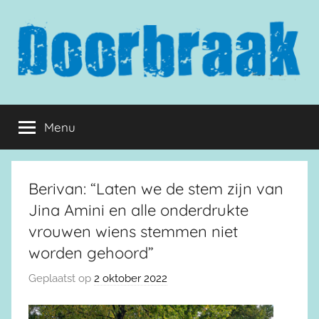
Naar
de
inhoud
springen
Doorbraak.eu
Menu
Berivan: “Laten we de stem zijn van
Jina Amini en alle onderdrukte
vrouwen wiens stemmen niet
worden gehoord”
Geplaatst op
2 oktober 2022