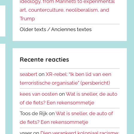
ideology, from Marinetti to experimental
art, counterculture, neoliberalism, and
Trump
Older texts / Anciennes textes
Recente reacties
seabert
on
XR-rebel: “Ik ben lid van een
terroristische organisatie” (persbericht)
kees van oosten
on
Wat is sneller, de auto
of de fiets? Een rekensommetje
Toos de Rijk on
Wat is sneller, de auto of
de fiets? Een rekensommetje
vreer on
Diep verankerd koloniaal racisme: