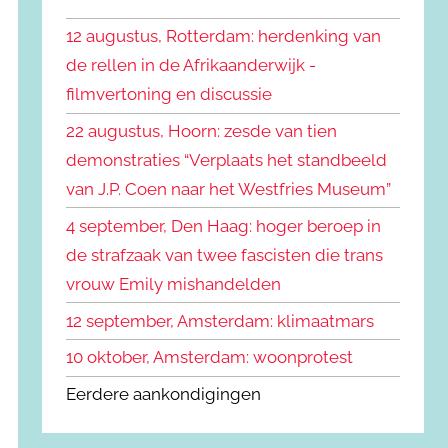
k
n
e
12 augustus, Rotterdam: herdenking van
n
n
de rellen in de Afrikaanderwijk -
a
filmvertoning en discussie
a
r
22 augustus, Hoorn: zesde van tien
:
demonstraties “Verplaats het standbeeld
van J.P. Coen naar het Westfries Museum”
4 september, Den Haag: hoger beroep in
de strafzaak van twee fascisten die trans
vrouw Emily mishandelden
12 september, Amsterdam: klimaatmars
10 oktober, Amsterdam: woonprotest
Eerdere aankondigingen