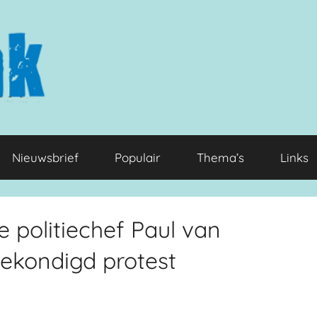
Nieuwsbrief
Populair
Thema’s
Links
e politiechef Paul van
ekondigd protest