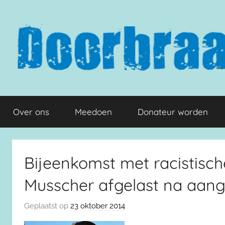
Naar
de
inhoud
springen
Doorbraak.eu
Over ons
Meedoen
Donateur worden
Bijeenkomst met racistisch
Musscher afgelast na aang
Geplaatst op
23 oktober 2014