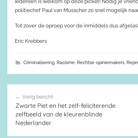
Iedereen is welkom op deze picket! Nodig je vriend
politiechef Paul van Musscher zo snel mogelijk na
Tot zover de oproep voor de inmiddels dus afgelast
Eric Krebbers
Criminalisering
,
Racisme
,
Rechtse opiniemakers
,
Repr
Berichtnavigatie
Vorig bericht
Zwarte Piet en het zelf-feliciterende
zelfbeeld van de kleurenblinde
Nederlander