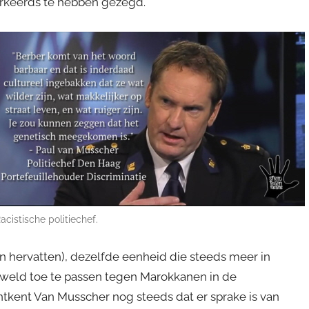
verkeerds te hebben gezegd.
acistische politiechef.
 hervatten), dezelfde eenheid die steeds meer in
weld toe te passen tegen Marokkanen in de
ntkent Van Musscher nog steeds dat er sprake is van