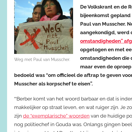
De Volkskrant en de
bijeenkomst gepland 
Paul van Musscher. N
aangekondigd, werd 
omstandigheden” afg
opgetogen en met een 
omstandigheden die d
Weg met Paul van Musscher.
maar even de oproep 
bedoeld was “om officieel de aftrap te geven vo
Musscher als korpschef te eisen”.
“‘Berber komt van het woord barbaar en dat is inde
makkelijker op straat leven, en wat ruiger zijn. J
zijn
de “exemplarische” woorden
van de huidige po
nog politiechef in Gouda was. Onlangs gingen beelde