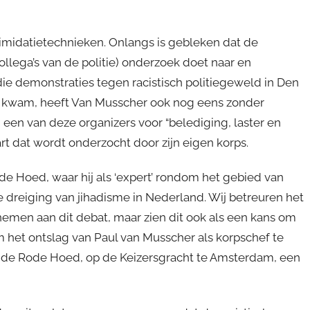
timidatietechnieken. Onlangs is gebleken dat de
ollega’s van de politie) onderzoek doet naar en
die demonstraties tegen racistisch politiegeweld in Den
n kwam, heeft Van Musscher ook nog eens zonder
een van deze organizers voor “belediging, laster en
art dat wordt onderzocht door zijn eigen korps.
de Hoed, waar hij als ‘expert’ rondom het gebied van
de dreiging van jihadisme in Nederland. Wij betreuren het
nemen aan dit debat, maar zien dit ook als een kans om
m het ontslag van Paul van Musscher als korpschef te
n de Rode Hoed, op de Keizersgracht te Amsterdam, een