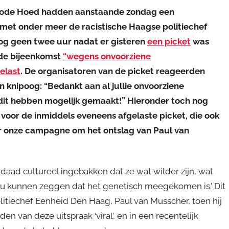
 Rode Hoed hadden aanstaande zondag een
met onder meer de racistische Haagse politiechef
og geen twee uur nadat er gisteren
een picket
was
de bijeenkomst
“wegens onvoorziene
elast
. De organisatoren van de picket reageerden
knipoog: “Bedankt aan al jullie onvoorziene
it hebben mogelijk gemaakt!” Hieronder toch nog
voor de inmiddels eveneens afgelaste picket, die ook
or onze campagne om het ontslag van Paul van
rdaad cultureel ingebakken dat ze wat wilder zijn, wat
e zou kunnen zeggen dat het genetisch meegekomen is.’ Dit
litiechef Eenheid Den Haag, Paul van Musscher, toen hij
n van deze uitspraak ‘viral’, en in een recentelijk