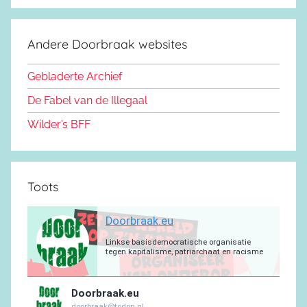
c
S
o
s
u
g
s
a
e
d
k
b
r
a
g
Andere Doorbraak websites
b
o
y
e
a
p
r
o
n
m
p
a
Gebladerte Archief
o
m
De Fabel van de Illegaal
k
Wilder’s BFF
Toots