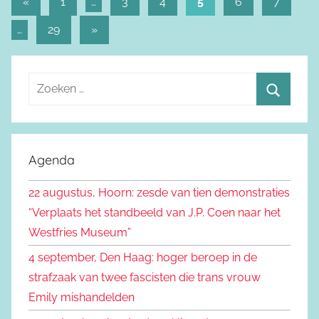
«
Vorige
1
…
3
4
5
6
7
Berichtnavigatie
berichten
…
29
Volgende
»
berichten
Z
o
Z
e
o
k
e
Agenda
e
k
n
22 augustus, Hoorn: zesde van tien demonstraties
e
n
“Verplaats het standbeeld van J.P. Coen naar het
n
a
Westfries Museum”
a
4 september, Den Haag: hoger beroep in de
r
strafzaak van twee fascisten die trans vrouw
:
Emily mishandelden