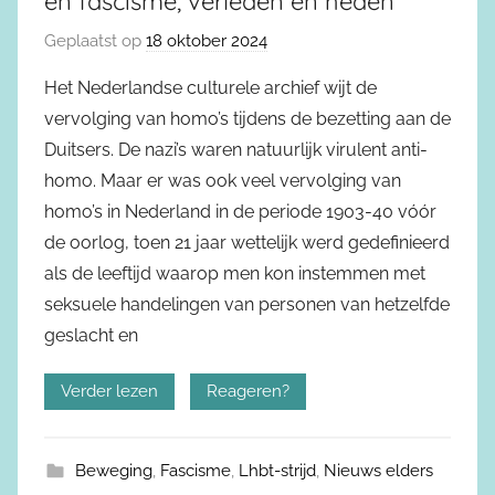
en fascisme, verleden en heden
Geplaatst op
18 oktober 2024
Het Nederlandse culturele archief wijt de
vervolging van homo’s tijdens de bezetting aan de
Duitsers. De nazi’s waren natuurlijk virulent anti-
homo. Maar er was ook veel vervolging van
homo’s in Nederland in de periode 1903-40 vóór
de oorlog, toen 21 jaar wettelijk werd gedefinieerd
als de leeftijd waarop men kon instemmen met
seksuele handelingen van personen van hetzelfde
geslacht en
Verder lezen
Reageren?
Beweging
,
Fascisme
,
Lhbt-strijd
,
Nieuws elders