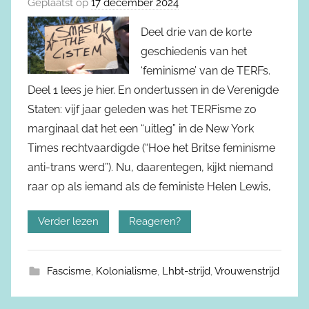
Geplaatst op
17 december 2024
Deel drie van de korte
geschiedenis van het
‘feminisme’ van de TERFs.
Deel 1 lees je hier. En ondertussen in de Verenigde
Staten: vijf jaar geleden was het TERFisme zo
marginaal dat het een “uitleg” in de New York
Times rechtvaardigde (“Hoe het Britse feminisme
anti-trans werd”). Nu, daarentegen, kijkt niemand
raar op als iemand als de feministe Helen Lewis,
Verder lezen
Reageren?
Fascisme
,
Kolonialisme
,
Lhbt-strijd
,
Vrouwenstrijd