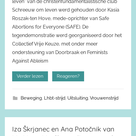
leven” van de christenfundamentalistische club
Schreeuw om leven werd gehouden door Kasia
Roszak-ten Hove, mede-oprichter van Safe
Abortions for Everyone (SAFE). De
tegendemonstratie werd georganiseerd door het
Collectief Vrije Keuze, met onder meer
ondersteuning van Doorbraak en Feminists
Against Ableism
Verder lezen
Reageren?
Beweging
,
Lhbt-strijd
,
Uitsluiting
,
Vrouwenstrijd
Iza Škrjanec en Ana Potočnik van