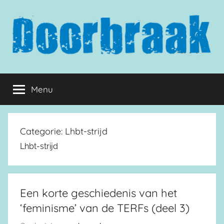
Naar
de
inhoud
springen
Doorbraak.eu
Menu
Categorie:
Lhbt-strijd
Lhbt-strijd
Een korte geschiedenis van het
‘feminisme’ van de TERFs (deel 3)