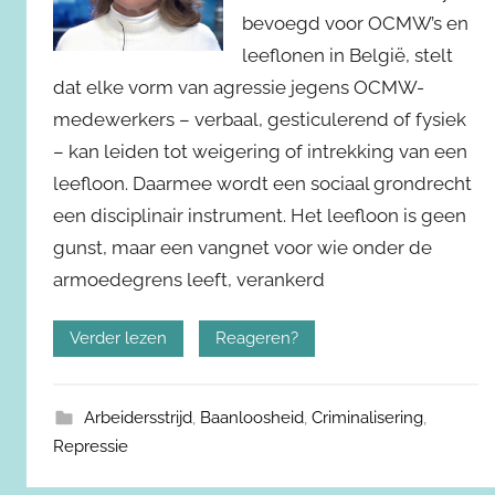
bevoegd voor OCMW’s en
leeflonen in België, stelt
dat elke vorm van agressie jegens OCMW-
medewerkers – verbaal, gesticulerend of fysiek
– kan leiden tot weigering of intrekking van een
leefloon. Daarmee wordt een sociaal grondrecht
een disciplinair instrument. Het leefloon is geen
gunst, maar een vangnet voor wie onder de
armoedegrens leeft, verankerd
Verder lezen
Reageren?
Arbeidersstrijd
,
Baanloosheid
,
Criminalisering
,
Repressie