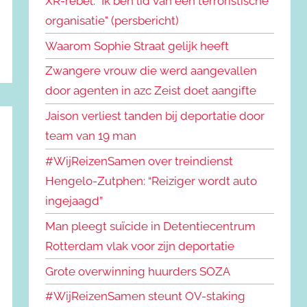
XR-rebel: "Ik ben lid van een terroristische
organisatie" (persbericht)
Waarom Sophie Straat gelijk heeft
Zwangere vrouw die werd aangevallen
door agenten in azc Zeist doet aangifte
Jaison verliest tanden bij deportatie door
team van 19 man
#WijReizenSamen over treindienst
Hengelo-Zutphen: “Reiziger wordt auto
ingejaagd”
Man pleegt suïcide in Detentiecentrum
Rotterdam vlak voor zijn deportatie
Grote overwinning huurders SOZA
#WijReizenSamen steunt OV-staking