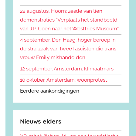
k
n
e
22 augustus, Hoorn: zesde van tien
n
n
demonstraties “Verplaats het standbeeld
a
van J.P. Coen naar het Westfries Museum”
a
r
4 september, Den Haag: hoger beroep in
:
de strafzaak van twee fascisten die trans
vrouw Emily mishandelden
12 september, Amsterdam: klimaatmars
10 oktober, Amsterdam: woonprotest
Eerdere aankondigingen
Nieuws elders