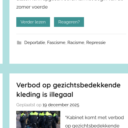
zomer voerde
Verder lezen
Reageren?
Deportatie
,
Fascisme
,
Racisme
,
Repressie
Verbod op gezichtsbedekkende
kleding is illegaal
Geplaatst op
19 december 2025
“Kabinet komt met verbod
op gezichtsbedekkende