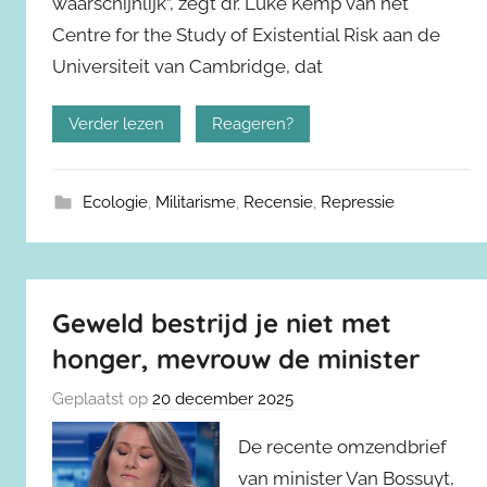
waarschijnlijk”, zegt dr. Luke Kemp van het
Centre for the Study of Existential Risk aan de
Universiteit van Cambridge, dat
Verder lezen
Reageren?
Ecologie
,
Militarisme
,
Recensie
,
Repressie
Geweld bestrijd je niet met
honger, mevrouw de minister
Geplaatst op
20 december 2025
De recente omzendbrief
van minister Van Bossuyt,