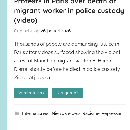
Protests in Paris over death of
migrant worker in police custody
(video)
Geplaatst op
26 januari 2026
Thousands of people are demanding justice in
Paris after videos surfaced showing the violent
arrest of Mauritian migrant worker El Hacen
Diarra, shortly before he died in police custody.
Zie op Aljazeera
Verder lezen
Reageren?
Internationaal
,
Nieuws elders
,
Racisme
,
Repressie