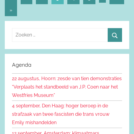
Berichtnavigatie
berichten
Volgende
»
berichten
Z
o
Z
e
o
k
e
Agenda
e
k
n
22 augustus, Hoorn: zesde van tien demonstraties
e
n
“Verplaats het standbeeld van J.P. Coen naar het
n
a
Westfries Museum”
a
4 september, Den Haag: hoger beroep in de
r
strafzaak van twee fascisten die trans vrouw
:
Emily mishandelden
12 september, Amsterdam: klimaatmars