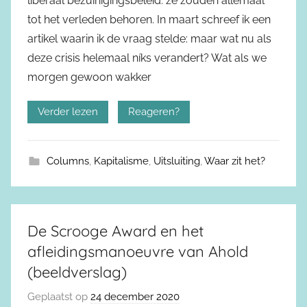
liberaal bezuinigingsbeleid: ze zouden allemaal
tot het verleden behoren. In maart schreef ik een
artikel waarin ik de vraag stelde: maar wat nu als
deze crisis helemaal níks verandert? Wat als we
morgen gewoon wakker
Verder lezen
Reageren?
Columns
,
Kapitalisme
,
Uitsluiting
,
Waar zit het?
De Scrooge Award en het
afleidingsmanoeuvre van Ahold
(beeldverslag)
Geplaatst op
24 december 2020