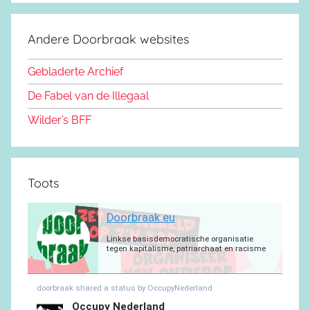
c
S
o
s
u
g
s
a
e
d
k
b
r
a
g
Andere Doorbraak websites
b
o
y
e
a
p
r
o
n
m
p
a
Gebladerte Archief
o
m
De Fabel van de Illegaal
k
Wilder’s BFF
Toots