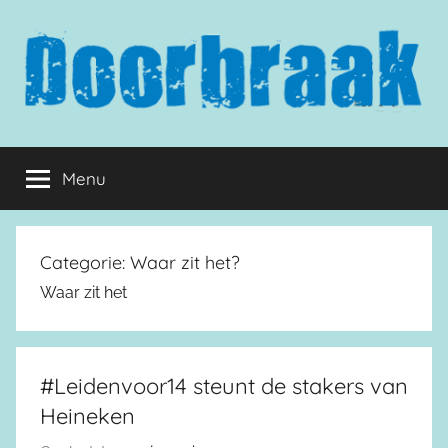
Naar
de
inhoud
springen
Doorbraak.eu
Menu
Categorie:
Waar zit het?
Waar zit het
#Leidenvoor14 steunt de stakers van
Heineken