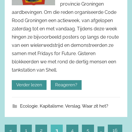
provincie Groningen
aardbevingen. Om die reden organiseerde Code
Rood Groningen een actieweek, van afgelopen
zaterdag tot en met vandaag. Tijdens deze week
hingen ze bijvoorbeeld posters op langs de route
van een wielerwedstrijd en demonstreerden ze
samen met Fridays for Future. Gisteren
blokkeerden we met rond de dertig mensen een
tankstation van Shell.
Verder lezen
Reageren?
Ecologie
,
Kapitalisme
,
Verslag
,
Waar zit het?
«
Vorige
1
2
3
4
5
…
16