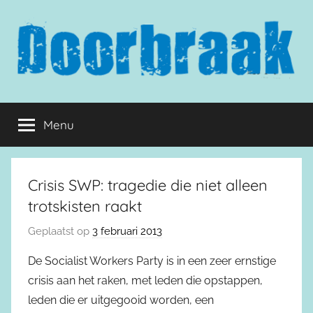
Naar
de
inhoud
springen
Doorbraak.eu
Menu
Crisis SWP: tragedie die niet alleen
trotskisten raakt
Geplaatst op
3 februari 2013
De Socialist Workers Party is in een zeer ernstige
crisis aan het raken, met leden die opstappen,
leden die er uitgegooid worden, een