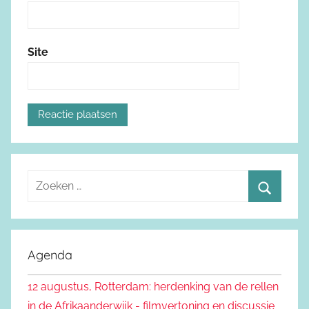
Site
Z
o
Z
e
o
k
e
Agenda
e
k
n
12 augustus, Rotterdam: herdenking van de rellen
e
n
in de Afrikaanderwijk - filmvertoning en discussie
n