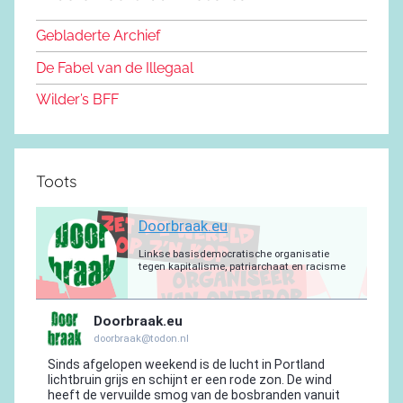
b
o
y
e
a
p
r
o
n
m
p
a
Gebladerte Archief
o
m
De Fabel van de Illegaal
k
Wilder’s BFF
Toots