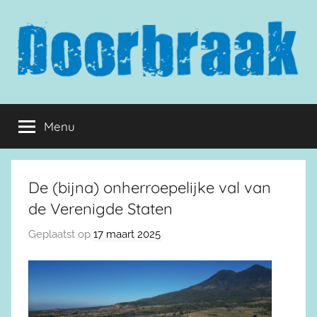
Naar
de
inhoud
springen
Doorbraak.eu
Menu
De (bijna) onherroepelijke val van
de Verenigde Staten
Geplaatst op
17 maart 2025