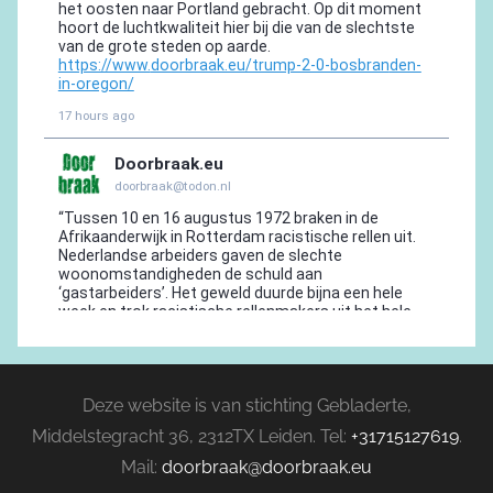
Deze website is van stichting Gebladerte,
Middelstegracht 36, 2312TX Leiden. Tel:
+31715127619
.
Mail:
doorbraak@doorbraak.eu