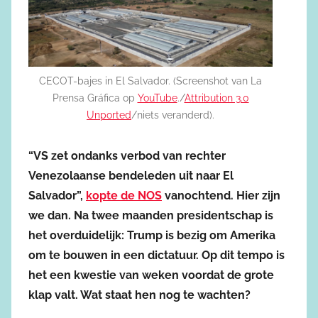
CECOT-bajes in El Salvador. (Screenshot van La
Prensa Gráfica op
YouTube
./
Attribution 3.0
Unported
/niets veranderd).
“VS zet ondanks verbod van rechter
Venezolaanse bendeleden uit naar El
Salvador”,
kopte de NOS
vanochtend. Hier zijn
we dan. Na twee maanden presidentschap is
het overduidelijk: Trump is bezig om Amerika
om te bouwen in een dictatuur. Op dit tempo is
het een kwestie van weken voordat de grote
klap valt. Wat staat hen nog te wachten?