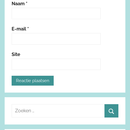
Naam
*
E-mail
*
Site
Z
o
Z
e
o