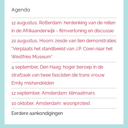
k
e
Agenda
e
k
n
12 augustus, Rotterdam: herdenking van de rellen
e
n
in de Afrikaanderwijk - filmvertoning en discussie
n
a
22 augustus, Hoorn: zesde van tien demonstraties
a
“Verplaats het standbeeld van J.P. Coen naar het
r
Westfries Museum”
:
4 september, Den Haag: hoger beroep in de
strafzaak van twee fascisten die trans vrouw
Emily mishandelden
12 september, Amsterdam: klimaatmars
10 oktober, Amsterdam: woonprotest
Eerdere aankondigingen