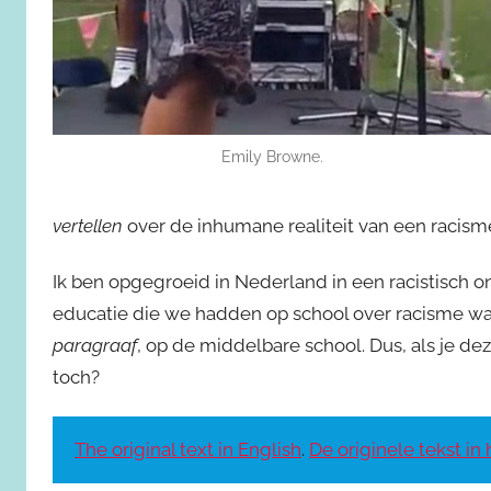
Emily Browne.
vertellen
over de inhumane realiteit van een racis
Ik ben opgegroeid in Nederland in een racistisch o
educatie die we hadden op school over racisme wa
paragraaf
, op de middelbare school. Dus, als je d
toch?
The original text in English
.
De originele tekst in