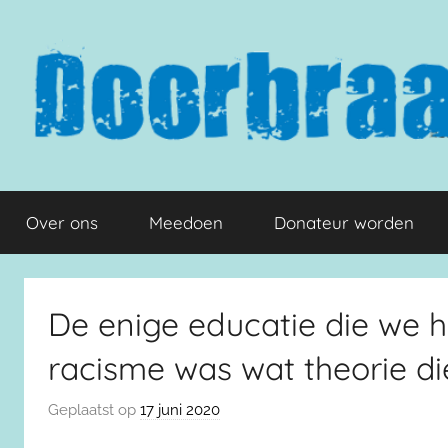
Naar
de
inhoud
springen
Doorbraak.eu
Over ons
Meedoen
Donateur worden
De enige educatie die we 
racisme was wat theorie di
Geplaatst op
17 juni 2020