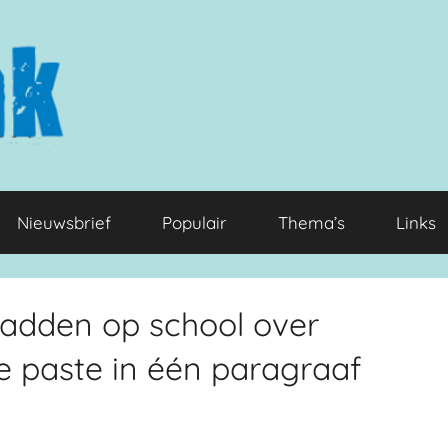
Nieuwsbrief
Populair
Thema’s
Links
hadden op school over
e paste in één paragraaf