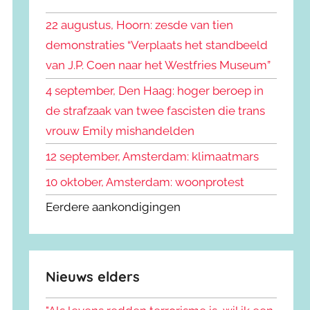
k
n
e
22 augustus, Hoorn: zesde van tien
n
n
demonstraties “Verplaats het standbeeld
a
van J.P. Coen naar het Westfries Museum”
a
r
4 september, Den Haag: hoger beroep in
:
de strafzaak van twee fascisten die trans
vrouw Emily mishandelden
12 september, Amsterdam: klimaatmars
10 oktober, Amsterdam: woonprotest
Eerdere aankondigingen
Nieuws elders