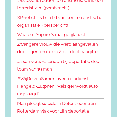
"Als levens redden terrorisme is, wil ik een
terrorist zijn" (persbericht)
XR-rebel: "Ik ben lid van een terroristische
organisatie" (persbericht)
Waarom Sophie Straat gelijk heeft
Zwangere vrouw die werd aangevallen
door agenten in azc Zeist doet aangifte
Jaison verliest tanden bij deportatie door
team van 19 man
#WijReizenSamen over treindienst
Hengelo-Zutphen: “Reiziger wordt auto
ingejaagd”
Man pleegt suïcide in Detentiecentrum
Rotterdam vlak voor zijn deportatie