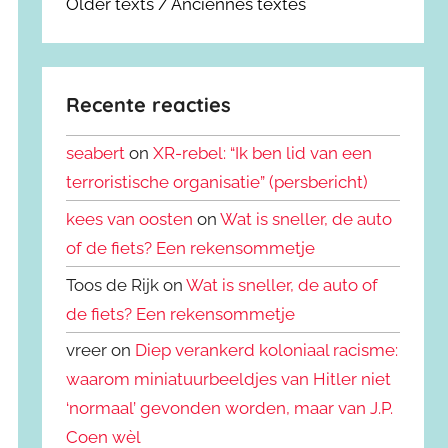
Older texts / Anciennes textes
Recente reacties
seabert
on
XR-rebel: “Ik ben lid van een
terroristische organisatie” (persbericht)
kees van oosten
on
Wat is sneller, de auto
of de fiets? Een rekensommetje
Toos de Rijk on
Wat is sneller, de auto of
de fiets? Een rekensommetje
vreer on
Diep verankerd koloniaal racisme:
waarom miniatuurbeeldjes van Hitler niet
‘normaal’ gevonden worden, maar van J.P.
Coen wèl