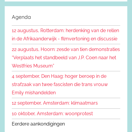
e
o
k
e
Agenda
e
k
n
12 augustus, Rotterdam: herdenking van de rellen
e
n
in de Afrikaanderwijk - filmvertoning en discussie
n
a
22 augustus, Hoorn: zesde van tien demonstraties
a
“Verplaats het standbeeld van J.P. Coen naar het
r
Westfries Museum”
:
4 september, Den Haag: hoger beroep in de
strafzaak van twee fascisten die trans vrouw
Emily mishandelden
12 september, Amsterdam: klimaatmars
10 oktober, Amsterdam: woonprotest
Eerdere aankondigingen