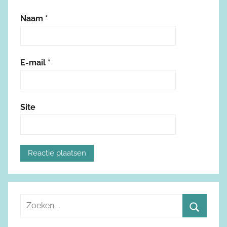
Naam
*
E-mail
*
Site
Z
o
Z