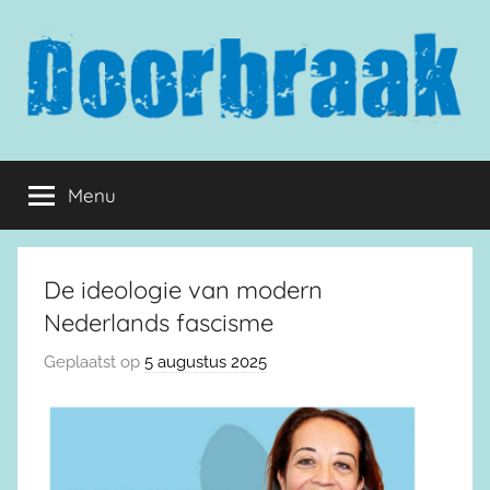
Naar
de
inhoud
springen
Doorbraak.eu
Menu
De ideologie van modern
Nederlands fascisme
Geplaatst op
5 augustus 2025