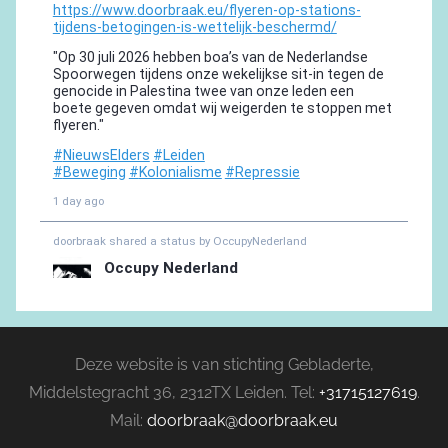
Deze website is van stichting Gebladerte,
Middelstegracht 36, 2312TX Leiden. Tel:
+31715127619
.
Mail:
doorbraak@doorbraak.eu