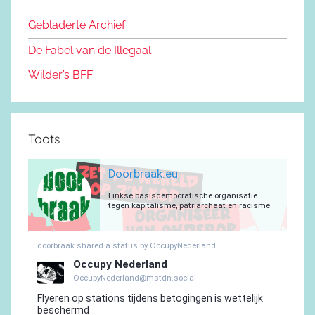
b
o
y
e
a
p
r
o
n
m
p
a
Gebladerte Archief
o
m
De Fabel van de Illegaal
k
Wilder’s BFF
Toots