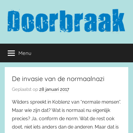
Naar
de
inhoud
springen
Doorbraak.eu
Menu
De invasie van de normaalnazi
Geplaatst op
28 januari 2017
Wilders spreekt in Koblenz van “normale mensen”.
Maar wie zijn dat? Wat is normaal nu eigenlijk
precies? Ja, conform de norm. Wat de rest ook
doet, niet iets anders dan de anderen. Maar dat is