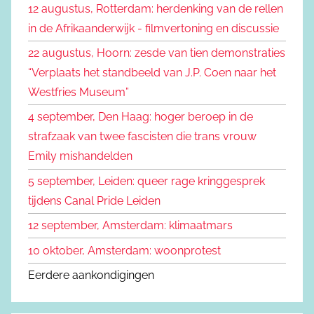
12 augustus, Rotterdam: herdenking van de rellen
e
n
in de Afrikaanderwijk - filmvertoning en discussie
n
a
22 augustus, Hoorn: zesde van tien demonstraties
a
“Verplaats het standbeeld van J.P. Coen naar het
r
Westfries Museum”
:
4 september, Den Haag: hoger beroep in de
strafzaak van twee fascisten die trans vrouw
Emily mishandelden
5 september, Leiden: queer rage kringgesprek
tijdens Canal Pride Leiden
12 september, Amsterdam: klimaatmars
10 oktober, Amsterdam: woonprotest
Eerdere aankondigingen