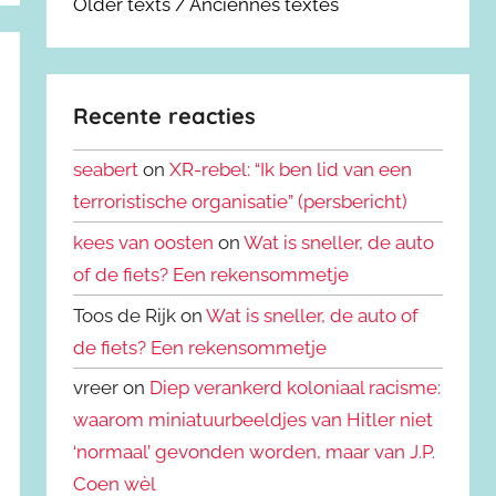
Older texts / Anciennes textes
Recente reacties
seabert
on
XR-rebel: “Ik ben lid van een
terroristische organisatie” (persbericht)
kees van oosten
on
Wat is sneller, de auto
of de fiets? Een rekensommetje
Toos de Rijk on
Wat is sneller, de auto of
de fiets? Een rekensommetje
vreer on
Diep verankerd koloniaal racisme:
waarom miniatuurbeeldjes van Hitler niet
‘normaal’ gevonden worden, maar van J.P.
Coen wèl