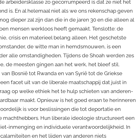
 de arbeidersklasse zo gecorrumpeerd is dat ze niet het
ond is. En al helemaal niet als we ons rekenschap geven
 dieper zal zijn dan die in de jaren 30 en die alleen al
joen mensen werkloos heeft gemaakt. Tenslotte: de
ie, crisis en materieel belang alleen. Het geschetste
he omstander, de witte man in hemdsmouwen, is een
nder alle omstandigheden. Tijdens de Shoah werden zes
, de meesten gingen aan het werk, het bleef stil.
 van Bosnië tot Rwanda en van Syrië tot de Griekse
en facet uit van de liberale maatschappij dat juist in
vraag op welke ethiek het te hulp schieten van anderen-
vaardbaar maakt. Opnieuw is het goed eraan te herinneren
delijk is voor beslissingen die tot deportatie en
 machthebbers. Hun liberale ideologie structureert een
niet-inmenging en individuele verantwoordelijkheid. In
calamiteiten en het lijden van anderen niets