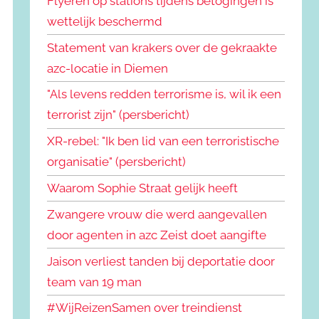
Flyeren op stations tijdens betogingen is
wettelijk beschermd
Statement van krakers over de gekraakte
azc-locatie in Diemen
"Als levens redden terrorisme is, wil ik een
terrorist zijn" (persbericht)
XR-rebel: "Ik ben lid van een terroristische
organisatie" (persbericht)
Waarom Sophie Straat gelijk heeft
Zwangere vrouw die werd aangevallen
door agenten in azc Zeist doet aangifte
Jaison verliest tanden bij deportatie door
team van 19 man
#WijReizenSamen over treindienst