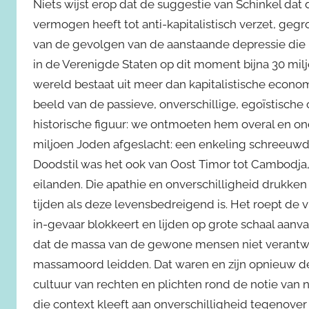
Niets wijst erop dat de suggestie van Schinkel dat
vermogen heeft tot anti-kapitalistisch verzet, gegr
van de gevolgen van de aanstaande depressie die nog
in de Verenigde Staten op dit moment bijna 30 mil
wereld bestaat uit meer dan kapitalistische econom
beeld van de passieve, onverschillige, egoïstisc
historische figuur: we ontmoeten hem overal en o
miljoen Joden afgeslacht: een enkeling schreeuwde
Doodstil was het ook van Oost Timor tot Cambodja,
eilanden. Die apathie en onverschilligheid drukken e
tijden als deze levensbedreigend is. Het roept de 
in-gevaar blokkeert en lijden op grote schaal aan
dat de massa van de gewone mensen niet verantwoor
massamoord leidden. Dat waren en zijn opnieuw de
cultuur van rechten en plichten rond de notie van 
die context kleeft aan onverschilligheid tegenover 