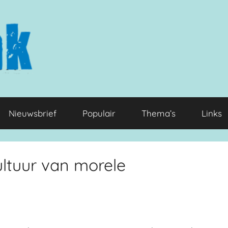
Nieuwsbrief
Populair
Thema’s
Links
cultuur van morele