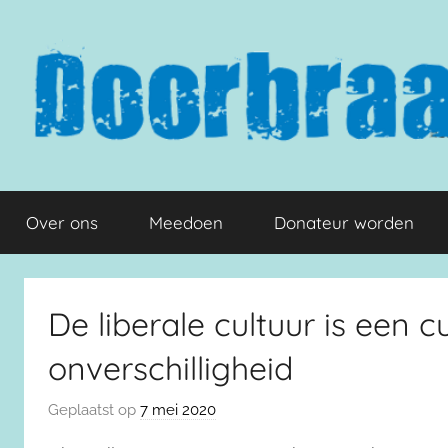
Naar
de
inhoud
springen
Doorbraak.eu
Over ons
Meedoen
Donateur worden
De liberale cultuur is een 
onverschilligheid
Geplaatst op
7 mei 2020