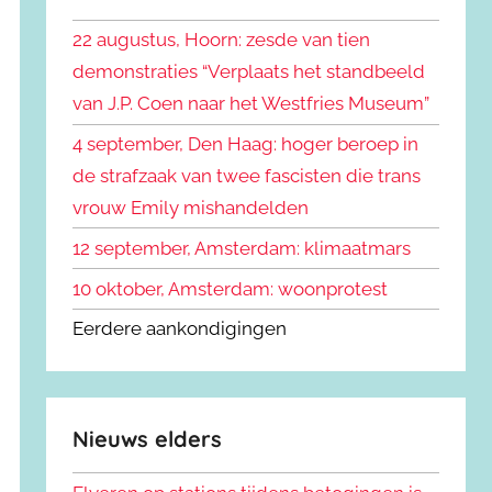
k
n
e
22 augustus, Hoorn: zesde van tien
n
n
demonstraties “Verplaats het standbeeld
a
van J.P. Coen naar het Westfries Museum”
a
r
4 september, Den Haag: hoger beroep in
:
de strafzaak van twee fascisten die trans
vrouw Emily mishandelden
12 september, Amsterdam: klimaatmars
10 oktober, Amsterdam: woonprotest
Eerdere aankondigingen
Nieuws elders