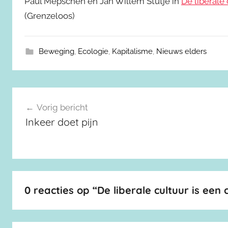
Paul Mepschen en Jan Willem Stutje in
De liberale
(Grenzeloos)
Beweging
,
Ecologie
,
Kapitalisme
,
Nieuws elders
Berichtnavigatie
Vorig bericht
Inkeer doet pijn
0 reacties op “
De liberale cultuur is een