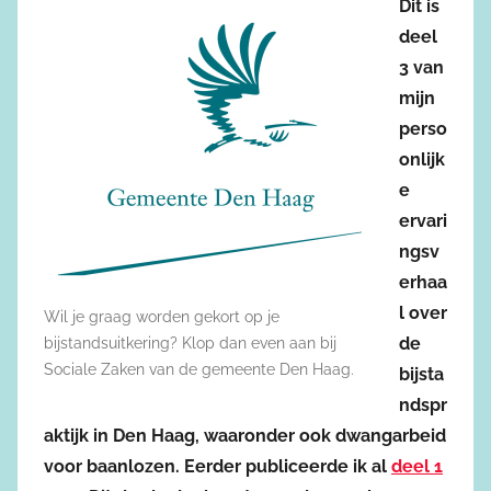
Dit is
deel
3 van
mijn
perso
onlijk
e
ervari
ngsv
erhaa
l over
Wil je graag worden gekort op je
de
bijstandsuitkering? Klop dan even aan bij
Sociale Zaken van de gemeente Den Haag.
bijsta
ndspr
aktijk in Den Haag, waaronder ook dwangarbeid
voor baanlozen. Eerder publiceerde ik al
deel 1