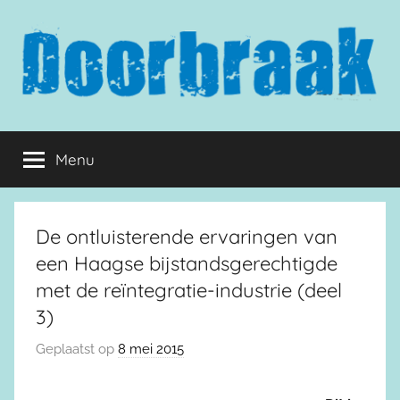
Naar
de
inhoud
springen
Doorbraak.eu
Menu
De ontluisterende ervaringen van
een Haagse bijstandsgerechtigde
met de reïntegratie-industrie (deel
3)
Geplaatst op
8 mei 2015