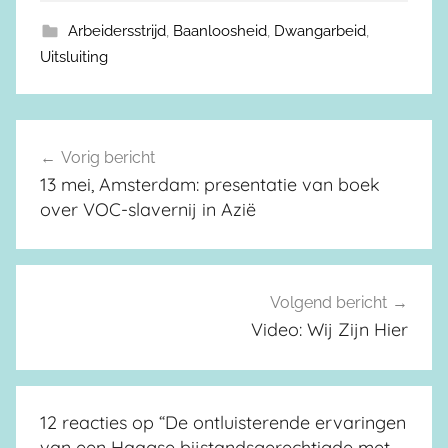
Arbeidersstrijd
,
Baanloosheid
,
Dwangarbeid
,
Uitsluiting
Vorig bericht
Berichtnavigatie
13 mei, Amsterdam: presentatie van boek
over VOC-slavernij in Azië
Volgend bericht
Video: Wij Zijn Hier
12 reacties op “
De ontluisterende ervaringen
van een Haagse bijstandsgerechtigde met