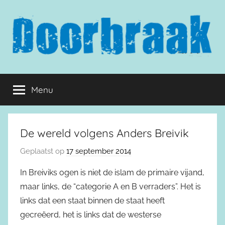
Naar
de
inhoud
springen
Doorbraak.eu
Menu
De wereld volgens Anders Breivik
Geplaatst op
17 september 2014
In Breiviks ogen is niet de islam de primaire vijand,
maar links, de “categorie A en B verraders”. Het is
links dat een staat binnen de staat heeft
gecreëerd, het is links dat de westerse