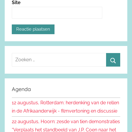
Site
Z
o
Z
e
o
k
e
Agenda
e
k
n
12 augustus, Rotterdam: herdenking van de rellen
e
n
in de Afrikaanderwijk - filmvertoning en discussie
n
a
22 augustus, Hoorn: zesde van tien demonstraties
a
“Verplaats het standbeeld van J.P. Coen naar het
r